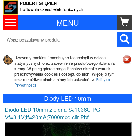
ROBERT STĘPIEŃ
Hurtownia części elektronicznych
MENU
Używamy cookies i podobnych technologii w celach
statystycznych oraz zapewnienia prawidłowego działania
strony. W przeglądarce mogą Państwo określić warunki
przechowywania cookies i dostępu do nich. Więcej o tym
oraz o możliwościach zmiany ich ustawień w
Polityce
Prywatności
Diody LED 10mm
Dioda LED 10mm zielona SJ1036C PG
Vf=3.1V;If=20mA;7000mcd clir Pbf