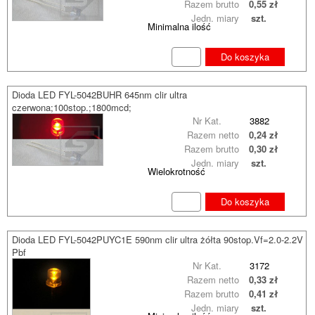
Razem brutto
0,55 zł
Jedn. miary
szt.
Minimalna ilość
Do koszyka
Dioda LED FYL-5042BUHR 645nm clir ultra
czerwona;100stop.;1800mcd;
Nr Kat.
3882
Razem netto
0,24 zł
Razem brutto
0,30 zł
Jedn. miary
szt.
Wielokrotność
Do koszyka
Dioda LED FYL-5042PUYC1E 590nm clir ultra żółta 90stop.Vf=2.0-2.2V
Pbf
Nr Kat.
3172
Razem netto
0,33 zł
Razem brutto
0,41 zł
Jedn. miary
szt.