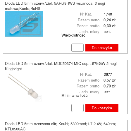
Dioda LED 5mm czerw./ziel. 5ARG9HWB ws.anoda; 3 nogi
matowa;Kento;RoHS
Nr Kat.
1740
Razem netto
0,24 zł
Razem brutto
0,30 zł
Jedn. miary
szt.
Wielokrotność
Do koszyka
Dioda LED 5mm czerw./ziel. MDC50374 MIC odp.L-57EGW 2 nogi
Kingbright
Nr Kat.
3677
Razem netto
0,57 zł
Razem brutto
0,70 zł
Jedn. miary
szt.
Minimalna ilość
Do koszyka
Dioda LED 5mm czerwona clir; Kouhi; 5800mcd;1.7-2.4V; 640nm;
KTL0500ACI