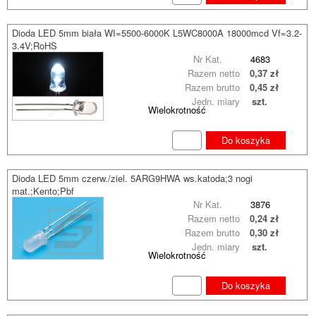
Dioda LED 5mm biała WI=5500-6000K L5WC8000A 18000mcd Vf=3.2-
3.4V;RoHS
Nr Kat.
4683
Razem netto
0,37 zł
Razem brutto
0,45 zł
Jedn. miary
szt.
Wielokrotność
Do koszyka
Dioda LED 5mm czerw./ziel. 5ARG9HWA ws.katoda;3 nogi
mat.;Kento;Pbf
Nr Kat.
3876
Razem netto
0,24 zł
Razem brutto
0,30 zł
Jedn. miary
szt.
Wielokrotność
Do koszyka