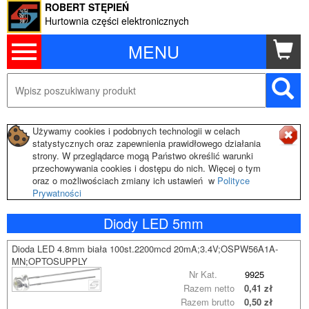
ROBERT STĘPIEŃ
Hurtownia części elektronicznych
MENU
Używamy cookies i podobnych technologii w celach
statystycznych oraz zapewnienia prawidłowego działania
strony. W przeglądarce mogą Państwo określić warunki
przechowywania cookies i dostępu do nich. Więcej o tym
oraz o możliwościach zmiany ich ustawień w
Polityce
Prywatności
Diody LED 5mm
Dioda LED 4.8mm biała 100st.2200mcd 20mA;3.4V;OSPW56A1A-
MN;OPTOSUPPLY
Nr Kat.
9925
Razem netto
0,41 zł
Razem brutto
0,50 zł