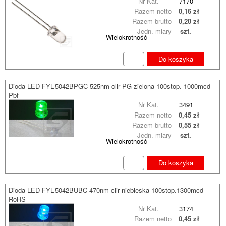
Nr Kat.
7170
Razem netto
0,16 zł
Razem brutto
0,20 zł
Jedn. miary
szt.
Wielokrotność
Do koszyka
Dioda LED FYL-5042BPGC 525nm clir PG zielona 100stop. 1000mcd
Pbf
Nr Kat.
3491
Razem netto
0,45 zł
Razem brutto
0,55 zł
Jedn. miary
szt.
Wielokrotność
Do koszyka
Dioda LED FYL-5042BUBC 470nm clir niebieska 100stop.1300mcd
RoHS
Nr Kat.
3174
Razem netto
0,45 zł