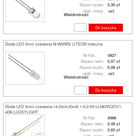
Razem brutto
0,30 zł
Jedn. miary
szt.
Wielokrotność
Do koszyka
Dioda LED 5mm czerwona M-W3NR2 LITEON mleczna
Nr Kat.
0827
Razem netto
0,07 zł
Razem brutto
0,08 zł
Jedn. miary
szt.
Wielokrotność
Do koszyka
Dioda LED 5mm czerwona;14-23cd;20mA 1.6-2.6V;LL583VC2CV1-
4DA;LUCKYLIGHT
Nr Kat.
6988
Razem netto
0,49 zł
Razem brutto
0,60 zł
Jedn. miary
szt.