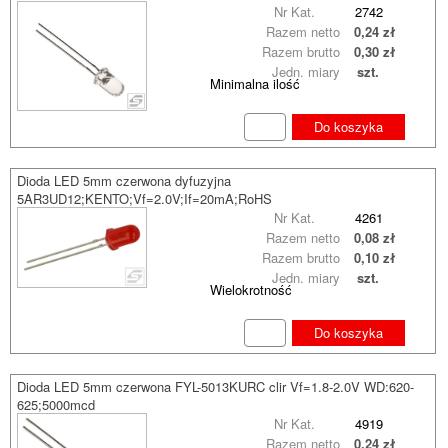
Nr Kat.
2742
Razem netto
0,24 zł
Razem brutto
0,30 zł
Jedn. miary
szt.
Minimalna ilość
Do koszyka
Dioda LED 5mm czerwona dyfuzyjna
5AR3UD12;KENTO;Vf=2.0V;If=20mA;RoHS
Nr Kat.
4261
Razem netto
0,08 zł
Razem brutto
0,10 zł
Jedn. miary
szt.
Wielokrotność
Do koszyka
Dioda LED 5mm czerwona FYL-5013KURC clir Vf=1.8-2.0V WD:620-
625;5000mcd
Nr Kat.
4919
Razem netto
0,24 zł