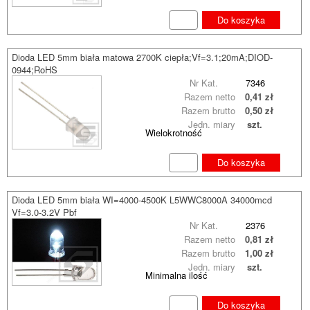
Do koszyka
Dioda LED 5mm biała matowa 2700K ciepła;Vf=3.1;20mA;DIOD-
0944;RoHS
Nr Kat.
7346
Razem netto
0,41 zł
Razem brutto
0,50 zł
Jedn. miary
szt.
Wielokrotność
Do koszyka
Dioda LED 5mm biała WI=4000-4500K L5WWC8000A 34000mcd
Vf=3.0-3.2V Pbf
Nr Kat.
2376
Razem netto
0,81 zł
Razem brutto
1,00 zł
Jedn. miary
szt.
Minimalna ilość
Do koszyka