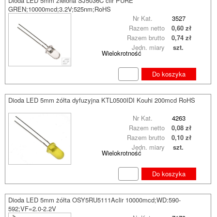
Dioda LED 5mm zielona SJ5036C clir PURE
GREN;10000mcd;3.2V;525nm;RoHS
Nr Kat.
3527
Razem netto
0,60 zł
Razem brutto
0,74 zł
Jedn. miary
szt.
Wielokrotność
Do koszyka
Dioda LED 5mm żółta dyfuzyjna KTL0500IDI Kouhi 200mcd RoHS
Nr Kat.
4263
Razem netto
0,08 zł
Razem brutto
0,10 zł
Jedn. miary
szt.
Wielokrotność
Do koszyka
Dioda LED 5mm żółta OSY5RU5111Aclir 10000mcd;WD:590-
592;VF=2.0-2.2V