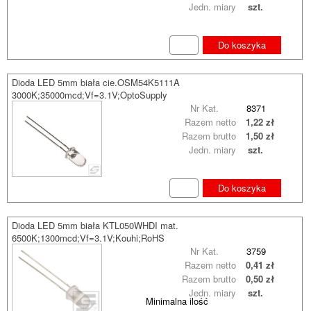
Jedn. miary
szt.
Do koszyka
Dioda LED 5mm biała cie.OSM54K5111A
3000K;35000mcd;Vf=3.1V;OptoSupply
Nr Kat.
8371
Razem netto
1,22 zł
Razem brutto
1,50 zł
Jedn. miary
szt.
Do koszyka
Dioda LED 5mm biała KTL050WHDI mat.
6500K;1300mcd;Vf=3.1V;Kouhi;RoHS
Nr Kat.
3759
Razem netto
0,41 zł
Razem brutto
0,50 zł
Jedn. miary
szt.
Minimalna ilość