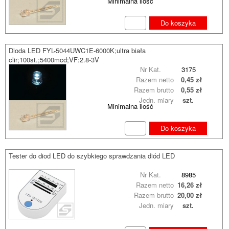
Minimalna ilość
Do koszyka
Dioda LED FYL-5044UWC1E-6000K;ultra biała
clir;100st.;5400mcd;VF:2.8-3V
Nr Kat.
3175
Razem netto
0,45 zł
Razem brutto
0,55 zł
Jedn. miary
szt.
Minimalna ilość
Do koszyka
Tester do diod LED do szybkiego sprawdzania diód LED
Nr Kat.
8985
Razem netto
16,26 zł
Razem brutto
20,00 zł
Jedn. miary
szt.