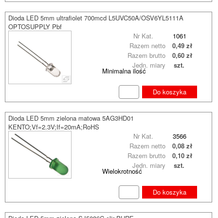
Dioda LED 5mm ultrafiolet 700mcd L5UVC50A/OSV6YL5111A
OPTOSUPPLY Pbf
Nr Kat.
1061
Razem netto
0,49 zł
Razem brutto
0,60 zł
Jedn. miary
szt.
Minimalna ilość
Do koszyka
Dioda LED 5mm zielona matowa 5AG3HD01
KENTO;Vf=2.3V;If=20mA;RoHS
Nr Kat.
3566
Razem netto
0,08 zł
Razem brutto
0,10 zł
Jedn. miary
szt.
Wielokrotność
Do koszyka