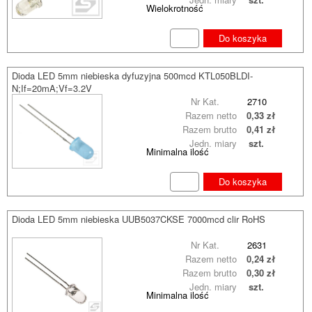
Wielokrotność
Do koszyka
Dioda LED 5mm niebieska dyfuzyjna 500mcd KTL050BLDI-
N;If=20mA;Vf=3.2V
Nr Kat.
2710
Razem netto
0,33 zł
Razem brutto
0,41 zł
Jedn. miary
szt.
Minimalna ilość
Do koszyka
Dioda LED 5mm niebieska UUB5037CKSE 7000mcd clir RoHS
Nr Kat.
2631
Razem netto
0,24 zł
Razem brutto
0,30 zł
Jedn. miary
szt.
Minimalna ilość