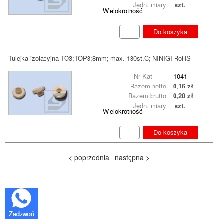
Jedn. miary
szt.
Wielokrotność
Do koszyka
Tulejka izolacyjna TO3;TOP3;8mm; max. 130st.C; NINIGI RoHS
Nr Kat.
1041
Razem netto
0,16 zł
Razem brutto
0,20 zł
Jedn. miary
szt.
Wielokrotność
Do koszyka
< poprzednia
następna >