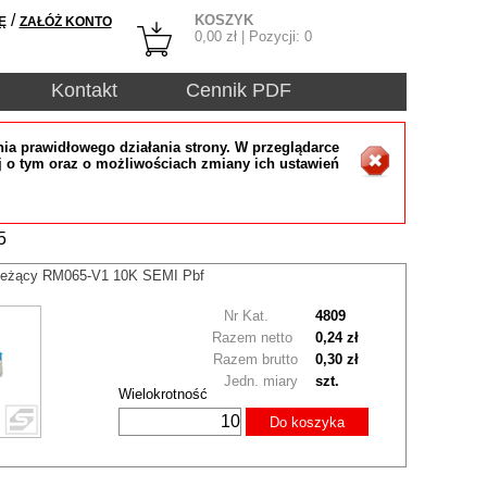
/
KOSZYK
Ę
ZAŁÓŻ KONTO
0,00
zł | Pozycji:
0
Kontakt
Cennik PDF
ia prawidłowego działania strony. W przeglądarce
j o tym oraz o możliwościach zmiany ich ustawień
5
 leżący RM065-V1 10K SEMI Pbf
Nr Kat.
4809
Razem netto
0,24 zł
Razem brutto
0,30 zł
Jedn. miary
szt.
Wielokrotność
Do koszyka