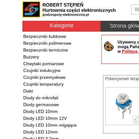
ROBERT STĘPIEŃ
Hurtownia części elektronicznych
podzespoly-elektroniczne.pl
Kategorie
Strona głó
Bezpieczniki kubkowe
Używamy co
Bezpieczniki polimerowe
mogą Państ
Bezpieczniki termiczne
w
Polityce
Buzzery
Chwytaki pomiarowe
Czujniki indukcyjne
Czujniki przemysłowe
Potencjometr leż
Czujniki temperatury
Diaki
Diody do mikrofali
Diody germanowe
Diody LED 10mm
Diody LED 10mm 12V
Diody LED 10mm migające
Diody LED 12mm
Diody LED 2.2mm