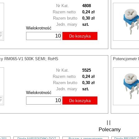
Nr Kat.
4808
Razem netto
0,24 zł
Razem brutto
0,30 zł
Jedn. miary
szt.
Wielokrotność
Do koszyka
ący RM065-V1 500K SEMI; RoHS
Potencjometr
Nr Kat.
5525
Razem netto
0,24 zł
Razem brutto
0,30 zł
Jedn. miary
szt.
Wielokrotność
Do koszyka
| |
Polecamy
-201
Dioda AAP153(D9K) DO7
Buzzer z generatorem
Dioda BB105G 