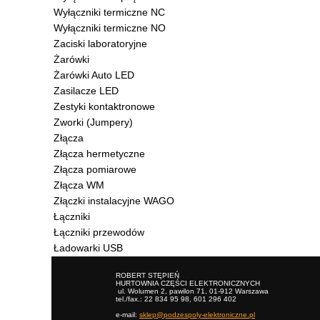
Wyłączniki termiczne NC
Wyłączniki termiczne NO
Zaciski laboratoryjne
Żarówki
Żarówki Auto LED
Zasilacze LED
Zestyki kontaktronowe
Zworki (Jumpery)
Złącza
Złącza hermetyczne
Złącza pomiarowe
Złącza WM
Złączki instalacyjne WAGO
Łączniki
Łączniki przewodów
Ładowarki USB
ROBERT STĘPIEŃ
HURTOWNIA CZĘŚCI ELEKTRONICZNYCH
ul. Wolumen 2, pawilon 71, 01-912 Warszawa
tel./fax.: 22 834 95 98, 601 296 402
e-mail:
sklep@podzespoly-elektroniczne.pl