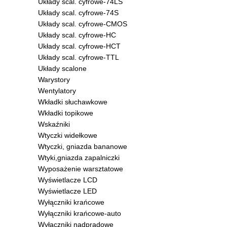
Układy scal. cyfrowe-74LS
Układy scal. cyfrowe-74S
Układy scal. cyfrowe-CMOS
Układy scal. cyfrowe-HC
Układy scal. cyfrowe-HCT
Układy scal. cyfrowe-TTL
Układy scalone
Warystory
Wentylatory
Wkładki słuchawkowe
Wkładki topikowe
Wskaźniki
Wtyczki widełkowe
Wtyczki, gniazda bananowe
Wtyki,gniazda zapalniczki
Wyposażenie warsztatowe
Wyświetlacze LCD
Wyświetlacze LED
Wyłączniki krańcowe
Wyłączniki krańcowe-auto
Wyłączniki nadprądowe