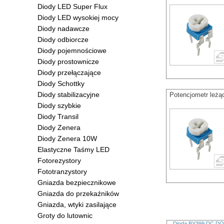
Diody LED Super Flux
Diody LED wysokiej mocy
Diody nadawcze
Diody odbiorcze
Diody pojemnościowe
Diody prostownicze
Diody przełączające
Diody Schottky
Diody stabilizacyjne
Potencjometr leż
Diody szybkie
Diody Transil
Diody Zenera
Diody Zenera 10W
Elastyczne Taśmy LED
Fotorezystory
Fototranzystory
Gniazda bezpiecznikowe
Gniazda do przekaźników
Gniazda, wtyki zasilające
Groty do lutownic
Dioda BY399 DC DO