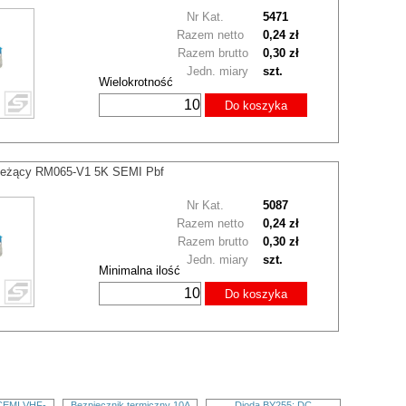
Nr Kat.
5471
Razem netto
0,24 zł
Razem brutto
0,30 zł
Jedn. miary
szt.
Wielokrotność
Do koszyka
 leżący RM065-V1 5K SEMI Pbf
Nr Kat.
5087
Razem netto
0,24 zł
Razem brutto
0,30 zł
Jedn. miary
szt.
Minimalna ilość
Do koszyka
CEMI VHF-
Bezpiecznik termiczny 10A
Dioda BY255; DC