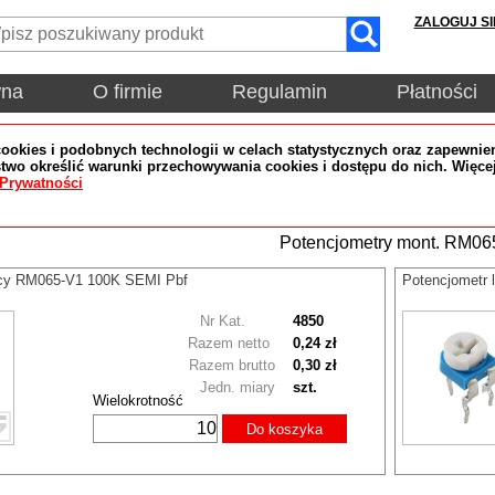
ZALOGUJ SI
wna
O firmie
Regulamin
Płatności
okies i podobnych technologii w celach statystycznych oraz zapewnien
wo określić warunki przechowywania cookies i dostępu do nich. Więce
 Prywatności
Potencjometry mont. RM06
ący RM065-V1 100K SEMI Pbf
Potencjometr
Nr Kat.
4850
Razem netto
0,24 zł
Razem brutto
0,30 zł
Jedn. miary
szt.
Wielokrotność
Do koszyka