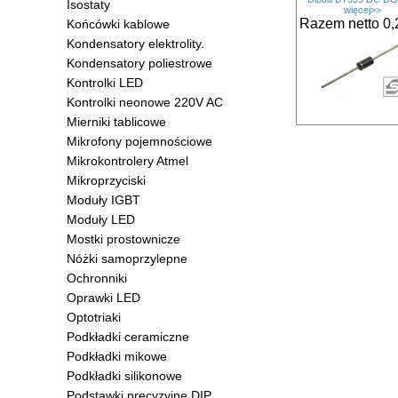
Isostaty
więcej>>
Razem netto 0,
Końcówki kablowe
Kondensatory elektrolity.
Kondensatory poliestrowe
Kontrolki LED
Kontrolki neonowe 220V AC
Mierniki tablicowe
Mikrofony pojemnościowe
Mikrokontrolery Atmel
Mikroprzyciski
Moduły IGBT
Moduły LED
Mostki prostownicze
Nóżki samoprzylepne
Ochronniki
Oprawki LED
Optotriaki
Podkładki ceramiczne
Podkładki mikowe
Podkładki silikonowe
Podstawki precyzyjne DIP