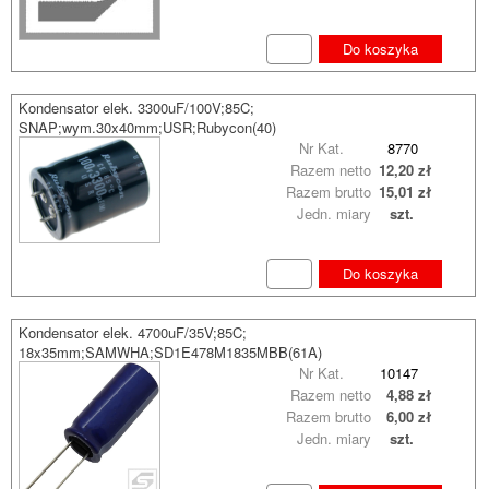
Do koszyka
Kondensator elek. 3300uF/100V;85C;
SNAP;wym.30x40mm;USR;Rubycon(40)
Nr Kat.
8770
Razem netto
12,20 zł
Razem brutto
15,01 zł
Jedn. miary
szt.
Do koszyka
Kondensator elek. 4700uF/35V;85C;
18x35mm;SAMWHA;SD1E478M1835MBB(61A)
Nr Kat.
10147
Razem netto
4,88 zł
Razem brutto
6,00 zł
Jedn. miary
szt.