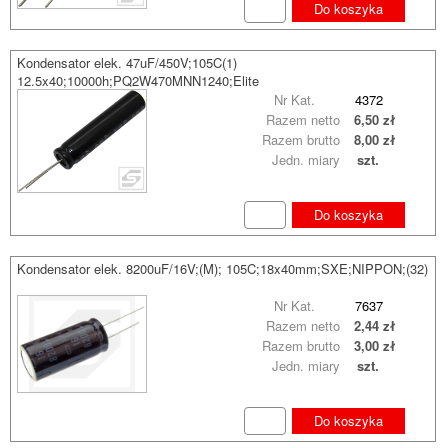
Do koszyka
Kondensator elek. 47uF/450V;105C(1)
12.5x40;10000h;PQ2W470MNN1240;Elite
Nr Kat.
4372
Razem netto
6,50 zł
Razem brutto
8,00 zł
Jedn. miary
szt.
Do koszyka
Kondensator elek. 8200uF/16V;(M); 105C;18x40mm;SXE;NIPPON;(32)
Nr Kat.
7637
Razem netto
2,44 zł
Razem brutto
3,00 zł
Jedn. miary
szt.
Do koszyka