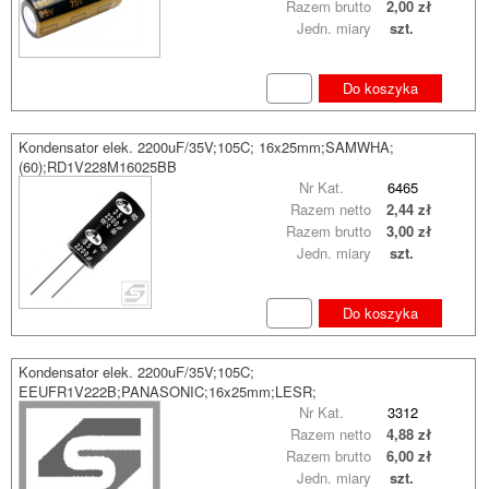
Razem brutto
2,00 zł
Jedn. miary
szt.
Do koszyka
Kondensator elek. 2200uF/35V;105C; 16x25mm;SAMWHA;
(60);RD1V228M16025BB
Nr Kat.
6465
Razem netto
2,44 zł
Razem brutto
3,00 zł
Jedn. miary
szt.
Do koszyka
Kondensator elek. 2200uF/35V;105C;
EEUFR1V222B;PANASONIC;16x25mm;LESR;
Nr Kat.
3312
Razem netto
4,88 zł
Razem brutto
6,00 zł
Jedn. miary
szt.