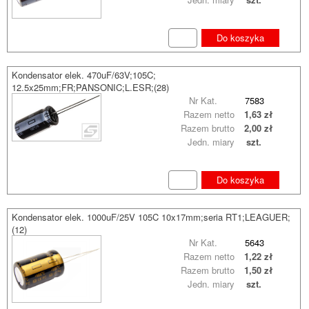
Do koszyka
Kondensator elek. 470uF/63V;105C;
12.5x25mm;FR;PANSONIC;L.ESR;(28)
Nr Kat.
7583
Razem netto
1,63 zł
Razem brutto
2,00 zł
Jedn. miary
szt.
Do koszyka
Kondensator elek. 1000uF/25V 105C 10x17mm;seria RT1;LEAGUER;
(12)
Nr Kat.
5643
Razem netto
1,22 zł
Razem brutto
1,50 zł
Jedn. miary
szt.