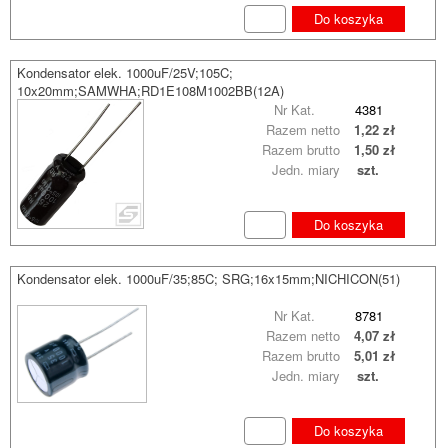
Do koszyka
Kondensator elek. 1000uF/25V;105C;
10x20mm;SAMWHA;RD1E108M1002BB(12A)
Nr Kat.
4381
Razem netto
1,22 zł
Razem brutto
1,50 zł
Jedn. miary
szt.
Do koszyka
Kondensator elek. 1000uF/35;85C; SRG;16x15mm;NICHICON(51)
Nr Kat.
8781
Razem netto
4,07 zł
Razem brutto
5,01 zł
Jedn. miary
szt.
Do koszyka