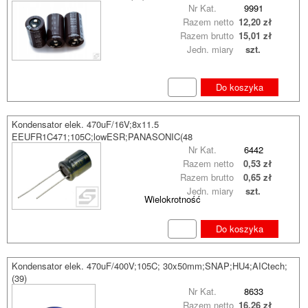
Nr Kat.
9991
Razem netto
12,20 zł
Razem brutto
15,01 zł
Jedn. miary
szt.
Do koszyka
Kondensator elek. 470uF/16V;8x11.5
EEUFR1C471;105C;lowESR;PANASONIC(48
Nr Kat.
6442
Razem netto
0,53 zł
Razem brutto
0,65 zł
Jedn. miary
szt.
Wielokrotność
Do koszyka
Kondensator elek. 470uF/400V;105C; 30x50mm;SNAP;HU4;AICtech;
(39)
Nr Kat.
8633
Razem netto
16,26 zł