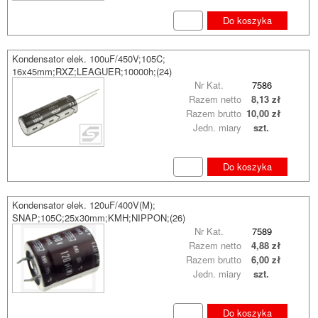
Do koszyka
Kondensator elek. 100uF/450V;105C;
16x45mm;RXZ;LEAGUER;10000h;(24)
Nr Kat.
7586
Razem netto
8,13 zł
Razem brutto
10,00 zł
Jedn. miary
szt.
Do koszyka
Kondensator elek. 120uF/400V(M);
SNAP;105C;25x30mm;KMH;NIPPON;(26)
Nr Kat.
7589
Razem netto
4,88 zł
Razem brutto
6,00 zł
Jedn. miary
szt.
Do koszyka