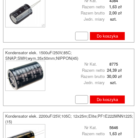
Nr Kat.
4384
Razem netto
1,63 zł
Razem brutto
2,00 zł
Jedn. miary
szt.
Do koszyka
Kondensator elek. 1500uF/250V;85C;
SNAP;SMH;wym.35x50mm;NIPPON(45)
Nr Kat.
8775
Razem netto
24,39 zł
Razem brutto
30,00 zł
Jedn. miary
szt.
Do koszyka
Kondensator elek. 2200uF/25V;105C; 12x25m;Elite;PF1E222MNN1225;
(15)
Nr Kat.
5646
Razem netto
1,63 zł