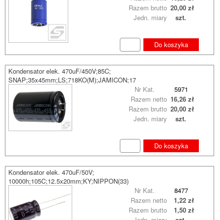
Razem brutto
20,00 zł
Jedn. miary
szt.
Do koszyka
Kondensator elek. 470uF/450V;85C;
SNAP;35x45mm;LS;718KO(M);JAMICON;17
Nr Kat.
5971
Razem netto
16,26 zł
Razem brutto
20,00 zł
Jedn. miary
szt.
Do koszyka
Kondensator elek. 470uF/50V;
10000h;105C;12.5x20mm;KY;NIPPON(33)
Nr Kat.
8477
Razem netto
1,22 zł
Razem brutto
1,50 zł
Jedn. miary
szt.