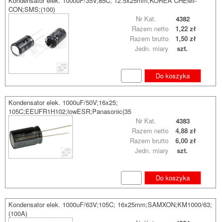
Kondensator elek. 1000uF/35V;85C; 12.5x25mm;KOREA CHEMI-
CON;SMS;(100)
Nr Kat.
4382
Razem netto
1,22 zł
Razem brutto
1,50 zł
Jedn. miary
szt.
Do koszyka
Kondensator elek. 1000uF/50V;16x25;
105C;EEUFR1H102;lowESR;Panasonic(35
Nr Kat.
4383
Razem netto
4,88 zł
Razem brutto
6,00 zł
Jedn. miary
szt.
Do koszyka
Kondensator elek. 1000uF/63V;105C; 16x25mm;SAMXON;KM1000/63;
(100A)