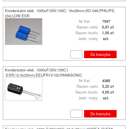
Kondensator elek. 1000uF/35V;105C; 16x26mm;KO 046;PHILIPS;
(34);LOW ESR
Nr Kat.
7597
Razem netto
0,81 zł
Razem brutto
1,00 zł
Jedn. miary
szt.
Do koszyka
Kondensator elek. 1000uF/35V;105C;l
.ESR;12.5x20mm;EEUFR1V102;PANASONIC
Nr Kat.
4385
Razem netto
3,25 zł
Razem brutto
4,00 zł
Jedn. miary
szt.
Do koszyka