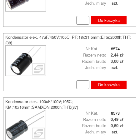
Jedn. miary
szt.
Do koszyka
Kondensator elek. 47uF/450V;105C; PF;18x31.5mm;Elite;2000h;THT;
(38)
Nr Kat.
8574
Razem netto
2,44 zł
Razem brutto
3,00 zł
Jedn. miary
szt.
Do koszyka
Kondensator elek. 100uF/100V;105C;
KM;10x16mm;SAMXON;2000h;THT;(37)
Nr Kat.
8573
Razem netto
0,49 zł
Razem brutto
0,60 zł
Jedn. miary
szt.