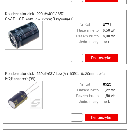
Kondensator elek. 220uF/400V;85C;
SNAP;USR;wym.25x35mm;Rubycon(41)
Nr Kat.
8771
Razem netto
6,50 zł
Razem brutto
8,00 zł
Jedn. miary
szt.
Do koszyka
Kondensator elek. 220uF/63V;Low(M) 105C;10x20mm;seria
FC;Panasonic(36)
Nr Kat.
8523
Razem netto
1,22 zł
Razem brutto
1,50 zł
Jedn. miary
szt.
Do koszyka