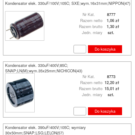
Kondensator elek. 330uF/100V;105C; SXE;wym.16x31mm;NIPPON(47)
Nr Kat.
8777
Razem netto
1,06 zł
Razem brutto
1,30 zł
Jedn. miary
szt.
Do koszyka
Kondensator elek. 330uF/400V;85C;
SNAP;LN(M);wym.35x25mm;NICHICON(43)
Nr Kat.
8773
Razem netto
12,20 zł
Razem brutto
15,01 zł
Jedn. miary
szt.
Do koszyka
Kondensator elek. 390uF/400V;105C; wymiary
30x50mm;SNAP;LSG;LELON(57)