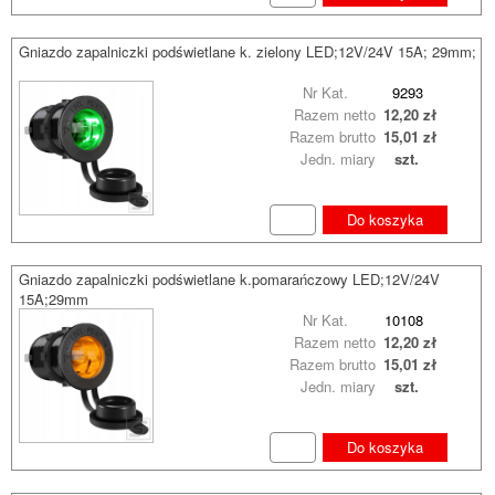
Gniazdo zapalniczki podświetlane k. zielony LED;12V/24V 15A; 29mm;
Nr Kat.
9293
Razem netto
12,20 zł
Razem brutto
15,01 zł
Jedn. miary
szt.
Do koszyka
Gniazdo zapalniczki podświetlane k.pomarańczowy LED;12V/24V
15A;29mm
Nr Kat.
10108
Razem netto
12,20 zł
Razem brutto
15,01 zł
Jedn. miary
szt.
Do koszyka