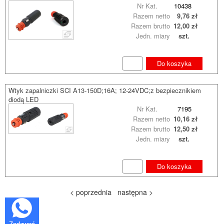
Nr Kat.
10438
Razem netto
9,76 zł
Razem brutto
12,00 zł
Jedn. miary
szt.
Do koszyka
Wtyk zapalniczki SCI A13-150D;16A; 12-24VDC;z bezpiecznikiem
diodą LED
Nr Kat.
7195
Razem netto
10,16 zł
Razem brutto
12,50 zł
Jedn. miary
szt.
Do koszyka
< poprzednia
następna >