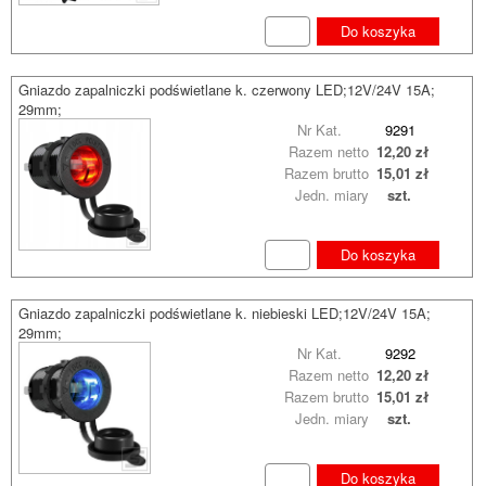
Do koszyka
Gniazdo zapalniczki podświetlane k. czerwony LED;12V/24V 15A;
29mm;
Nr Kat.
9291
Razem netto
12,20 zł
Razem brutto
15,01 zł
Jedn. miary
szt.
Do koszyka
Gniazdo zapalniczki podświetlane k. niebieski LED;12V/24V 15A;
29mm;
Nr Kat.
9292
Razem netto
12,20 zł
Razem brutto
15,01 zł
Jedn. miary
szt.
Do koszyka