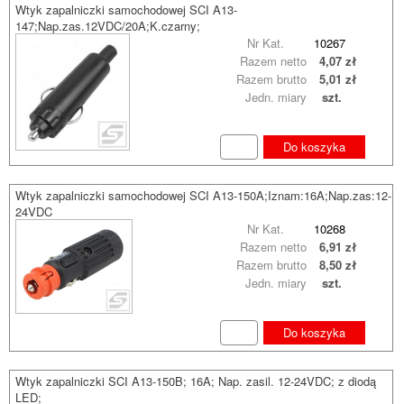
Wtyk zapalniczki samochodowej SCI A13-
147;Nap.zas.12VDC/20A;K.czarny;
Nr Kat.
10267
Razem netto
4,07 zł
Razem brutto
5,01 zł
Jedn. miary
szt.
Do koszyka
Wtyk zapalniczki samochodowej SCI A13-150A;Iznam:16A;Nap.zas:12-
24VDC
Nr Kat.
10268
Razem netto
6,91 zł
Razem brutto
8,50 zł
Jedn. miary
szt.
Do koszyka
Wtyk zapalniczki SCI A13-150B; 16A; Nap. zasil. 12-24VDC; z diodą
LED;