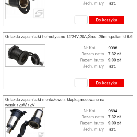
Jedn. miary
szt.
Do koszyka
Gniazdo zapalniczki hermetyczne 12/24V;20A;Śred.:29mm;poliamid 6.6
Nr Kat.
9998
Razem netto
7,32 zł
Razem brutto
9,00 zł
Jedn. miary
szt.
Do koszyka
Gniazdo zapalniczki montażowe z klapką;mocowane na
wcisk;120W;12V
Nr Kat.
9694
Razem netto
7,32 zł
Razem brutto
9,00 zł
Jedn. miary
szt.