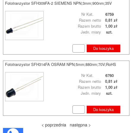
Fototranzystor SFH309FA-2 SIEMENS NPN;3mm;900nm;35V
Nr Kat.
6759
Razem netto
0,81 zł
Razem brutto
1,00 zł
Jedn. miary
szt.
Do koszyka
Fototranzystor SFH314FA OSRAM NPN;5mm;880nm;70V;RoHS
Nr Kat.
6760
Razem netto
0,81 zł
Razem brutto
1,00 zł
Jedn. miary
szt.
Do koszyka
< poprzednia
następna >