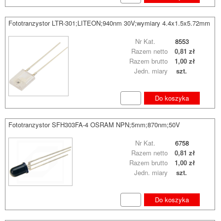
Fototranzystor LTR-301;LITEON;940nm 30V;wymiary 4.4x1.5x5.72mm
Nr Kat.
8553
Razem netto
0,81 zł
Razem brutto
1,00 zł
Jedn. miary
szt.
Do koszyka
Fototranzystor SFH303FA-4 OSRAM NPN;5mm;870nm;50V
Nr Kat.
6758
Razem netto
0,81 zł
Razem brutto
1,00 zł
Jedn. miary
szt.
Do koszyka