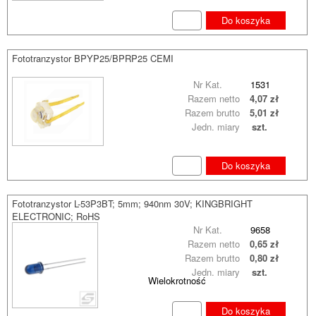
Do koszyka
Fototranzystor BPYP25/BPRP25 CEMI
Nr Kat.
1531
Razem netto
4,07 zł
Razem brutto
5,01 zł
Jedn. miary
szt.
Do koszyka
Fototranzystor L-53P3BT; 5mm; 940nm 30V; KINGBRIGHT
ELECTRONIC; RoHS
Nr Kat.
9658
Razem netto
0,65 zł
Razem brutto
0,80 zł
Jedn. miary
szt.
Wielokrotność
Do koszyka