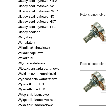
Układy scal. cyfrowe-74LS
Układy scal. cyfrowe-74S
Układy scal. cyfrowe-CMOS
Potencjometr obro
Układy scal. cyfrowe-HC
Układy scal. cyfrowe-HCT
Układy scal. cyfrowe-TTL
Układy scalone
Warystory
Wentylatory
Wkładki słuchawkowe
Wkładki topikowe
Wskaźniki
Wtyczki widełkowe
Potencjometr obro
Wtyczki, gniazda bananowe
Wtyki,gniazda zapalniczki
Wyposażenie warsztatowe
Wyświetlacze LCD
Wyświetlacze LED
Wyłączniki krańcowe
Wyłączniki krańcowe-auto
Wyłączniki nadprądowe