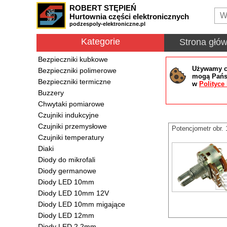
ROBERT STĘPIEŃ
Hurtownia części elektronicznych
podzespoly-elektroniczne.pl
Kategorie
Strona głó
Bezpieczniki kubkowe
Używamy co
Bezpieczniki polimerowe
mogą Państ
Bezpieczniki termiczne
w
Polityce
Buzzery
Chwytaki pomiarowe
Czujniki indukcyjne
Czujniki przemysłowe
Potencjometr obr.
Czujniki temperatury
Diaki
Diody do mikrofali
Diody germanowe
Diody LED 10mm
Diody LED 10mm 12V
Diody LED 10mm migające
Diody LED 12mm
Diody LED 2.2mm