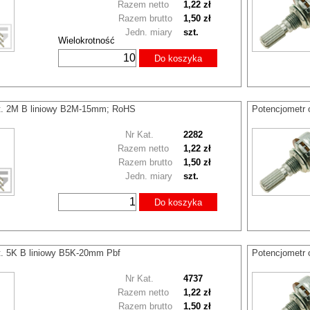
Razem netto
1,22 zł
Razem brutto
1,50 zł
Jedn. miary
szt.
Wielokrotność
Do koszyka
ot. 2M B liniowy B2M-15mm; RoHS
Potencjometr 
Nr Kat.
2282
Razem netto
1,22 zł
Razem brutto
1,50 zł
Jedn. miary
szt.
Do koszyka
t. 5K B liniowy B5K-20mm Pbf
Potencjometr 
Nr Kat.
4737
Razem netto
1,22 zł
Razem brutto
1,50 zł