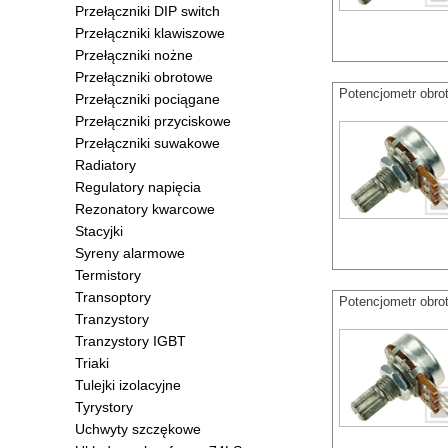
Przełączniki DIP switch
Przełączniki klawiszowe
Przełączniki nożne
Przełączniki obrotowe
Potencjometr obro
Przełączniki pociągane
Przełączniki przyciskowe
Przełączniki suwakowe
Radiatory
Regulatory napięcia
Rezonatory kwarcowe
Stacyjki
Syreny alarmowe
Termistory
Transoptory
Potencjometr obr
Tranzystory
Tranzystory IGBT
Triaki
Tulejki izolacyjne
Tyrystory
Uchwyty szczękowe