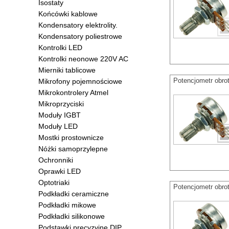
Isostaty
Końcówki kablowe
Kondensatory elektrolity.
Kondensatory poliestrowe
Kontrolki LED
Kontrolki neonowe 220V AC
Mierniki tablicowe
Potencjometr obr
Mikrofony pojemnościowe
Mikrokontrolery Atmel
Mikroprzyciski
Moduły IGBT
Moduły LED
Mostki prostownicze
Nóżki samoprzylepne
Ochronniki
Oprawki LED
Optotriaki
Potencjometr obro
Podkładki ceramiczne
Podkładki mikowe
Podkładki silikonowe
Podstawki precyzyjne DIP