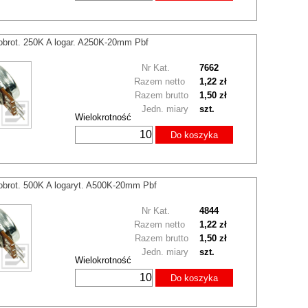
obrot. 250K A logar. A250K-20mm Pbf
Nr Kat.
7662
Razem netto
1,22 zł
Razem brutto
1,50 zł
Jedn. miary
szt.
Wielokrotność
Do koszyka
obrot. 500K A logaryt. A500K-20mm Pbf
Nr Kat.
4844
Razem netto
1,22 zł
Razem brutto
1,50 zł
Jedn. miary
szt.
Wielokrotność
Do koszyka