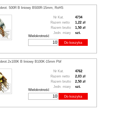
obrot. 500R B liniowy B500R-15mm; RoHS
Nr Kat.
4734
Razem netto
1,22 zł
Razem brutto
1,50 zł
Jedn. miary
szt.
Wielokrotność
Do koszyka
obrot.2x100K B liniowy B100K-15mm Pbf
Nr Kat.
4762
Razem netto
2,03 zł
Razem brutto
2,50 zł
Jedn. miary
szt.
Wielokrotność
Do koszyka