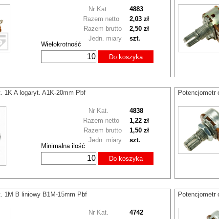
Nr Kat.
4883
Razem netto
2,03 zł
Razem brutto
2,50 zł
Jedn. miary
szt.
Wielokrotność
Do koszyka
t. 1K A logaryt. A1K-20mm Pbf
Potencjometr 
Nr Kat.
4838
Razem netto
1,22 zł
Razem brutto
1,50 zł
Jedn. miary
szt.
Minimalna ilość
Do koszyka
t. 1M B liniowy B1M-15mm Pbf
Potencjometr 
Nr Kat.
4742