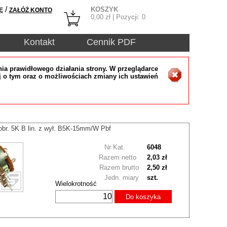
/
KOSZYK
Ę
ZAŁÓŻ KONTO
0,00
zł | Pozycji:
0
Kontakt
Cennik PDF
ia prawidłowego działania strony. W przeglądarce
j o tym oraz o możliwościach zmiany ich ustawień
obr. 5K B lin. z wył. B5K-15mm/W Pbf
Nr Kat.
6048
Razem netto
2,03 zł
Razem brutto
2,50 zł
Jedn. miary
szt.
Wielokrotność
Do koszyka