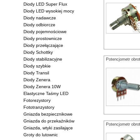
Diody LED Super Flux
Diody LED wysokiej mocy
Diody nadawcze
Diody odbiorcze
Diody pojemnościowe
Diody prostownicze
Diody przełączające
Diody Schottky
Diody stabilizacyjne
Potencjometr obro
Diody szybkie
Diody Transil
Diody Zenera
Diody Zenera 10W
Elastyczne Taśmy LED
Fotorezystory
Fototranzystory
Gniazda bezpiecznikowe
Gniazda do przekaźników
Potencjometr obro
Gniazda, wtyki zasilające
Groty do lutownic