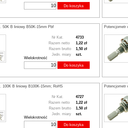
Do koszyka
t. 50K B liniowy B50K-15mm Pbf
Potencjometr 
Nr Kat.
4733
Razem netto
1,22 zł
Razem brutto
1,50 zł
Jedn. miary
szt.
Wielokrotność
Do koszyka
ot. 100K B liniowy B100K-15mm; RoHS
Potencjometr 
Nr Kat.
4727
Razem netto
1,22 zł
Razem brutto
1,50 zł
Jedn. miary
szt.
Wielokrotność
Do koszyka