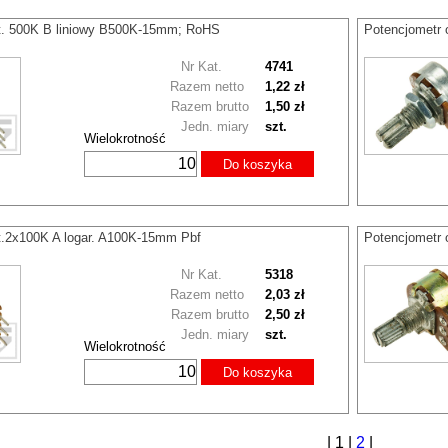
ot. 500K B liniowy B500K-15mm; RoHS
Potencjometr 
Nr Kat.
4741
Razem netto
1,22 zł
Razem brutto
1,50 zł
Jedn. miary
szt.
Wielokrotność
Do koszyka
t.2x100K A logar. A100K-15mm Pbf
Potencjometr 
Nr Kat.
5318
Razem netto
2,03 zł
Razem brutto
2,50 zł
Jedn. miary
szt.
Wielokrotność
Do koszyka
|
1
|
2
|