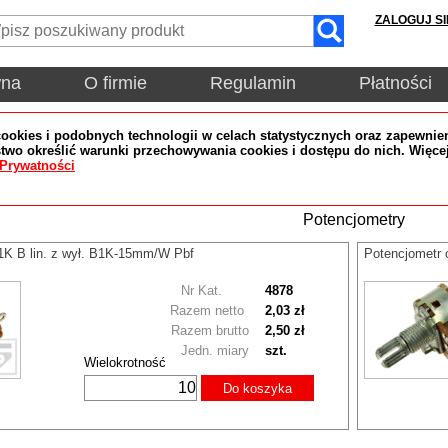
ZALOGUJ SI
wna
O firmie
Regulamin
Płatności
okies i podobnych technologii w celach statystycznych oraz zapewnien
wo określić warunki przechowywania cookies i dostępu do nich. Więce
 Prywatności
Potencjometry
 1K B lin. z wył. B1K-15mm/W Pbf
Potencjometr 
Nr Kat.
4878
Razem netto
2,03 zł
Razem brutto
2,50 zł
Jedn. miary
szt.
Wielokrotność
Do koszyka