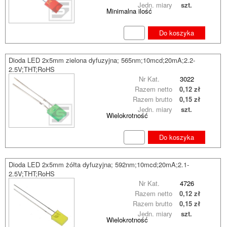
Jedn. miary
szt.
Minimalna ilość
Do koszyka
Dioda LED 2x5mm zielona dyfuzyjna; 565nm;10mcd;20mA;2.2-
2.5V;THT;RoHS
Nr Kat.
3022
Razem netto
0,12 zł
Razem brutto
0,15 zł
Jedn. miary
szt.
Wielokrotność
Do koszyka
Dioda LED 2x5mm żółta dyfuzyjna; 592nm;10mcd;20mA;2.1-
2.5V;THT;RoHS
Nr Kat.
4726
Razem netto
0,12 zł
Razem brutto
0,15 zł
Jedn. miary
szt.
Wielokrotność