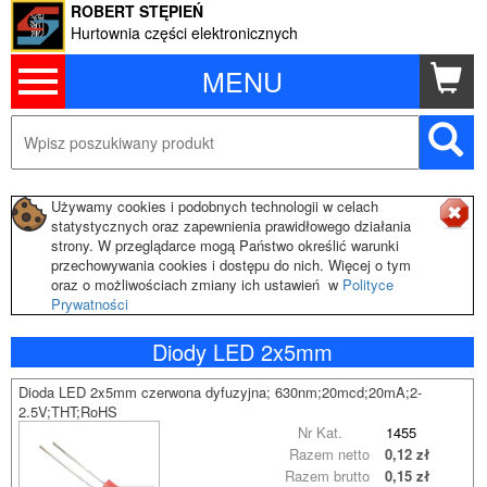
ROBERT STĘPIEŃ
Hurtownia części elektronicznych
MENU
Używamy cookies i podobnych technologii w celach
statystycznych oraz zapewnienia prawidłowego działania
strony. W przeglądarce mogą Państwo określić warunki
przechowywania cookies i dostępu do nich. Więcej o tym
oraz o możliwościach zmiany ich ustawień w
Polityce
Prywatności
Diody LED 2x5mm
Dioda LED 2x5mm czerwona dyfuzyjna; 630nm;20mcd;20mA;2-
2.5V;THT;RoHS
Nr Kat.
1455
Razem netto
0,12 zł
Razem brutto
0,15 zł