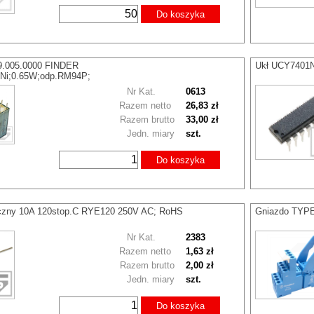
Do koszyka
.9.005.0000 FINDER
Ukł UCY7401N
Ni;0.65W;odp.RM94P;
Nr Kat.
0613
Razem netto
26,83 zł
Razem brutto
33,00 zł
Jedn. miary
szt.
Do koszyka
iczny 10A 120stop.C RYE120 250V AC; RoHS
Gniazdo TYPE 
Nr Kat.
2383
Razem netto
1,63 zł
Razem brutto
2,00 zł
Jedn. miary
szt.
Do koszyka