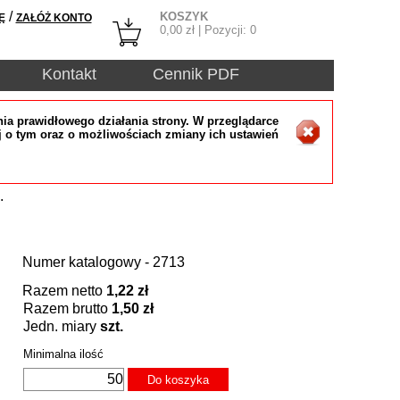
/
KOSZYK
Ę
ZAŁÓŻ KONTO
0,00
zł | Pozycji:
0
Kontakt
Cennik PDF
ia prawidłowego działania strony. W przeglądarce
j o tym oraz o możliwościach zmiany ich ustawień
.
Numer katalogowy - 2713
Razem netto
1,22 zł
Razem brutto
1,50 zł
Jedn. miary
szt.
Minimalna ilość
Do koszyka