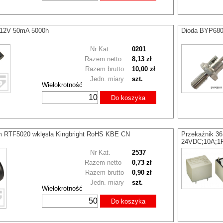
5 12V 50mA 5000h
Dioda BYP680
Nr Kat.
0201
Razem netto
8,13 zł
Razem brutto
10,00 zł
Jedn. miary
szt.
Wielokrotność
Do koszyka
 RTF5020 wklęsła Kingbright RoHS KBE CN
Przekaźnik 36
24VDC;10A;1P
Nr Kat.
2537
Razem netto
0,73 zł
Razem brutto
0,90 zł
Jedn. miary
szt.
Wielokrotność
Do koszyka