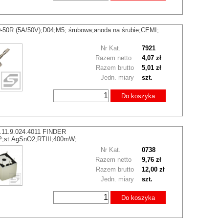
-50R (5A/50V);D04;M5; śrubowa;anoda na śrubie;CEMI;
Nr Kat.
7921
Razem netto
4,07 zł
Razem brutto
5,01 zł
Jedn. miary
szt.
Do koszyka
.11.9.024.4011 FINDER
;st.AgSnO2;RTIII;400mW;
Nr Kat.
0738
Razem netto
9,76 zł
Razem brutto
12,00 zł
Jedn. miary
szt.
Do koszyka