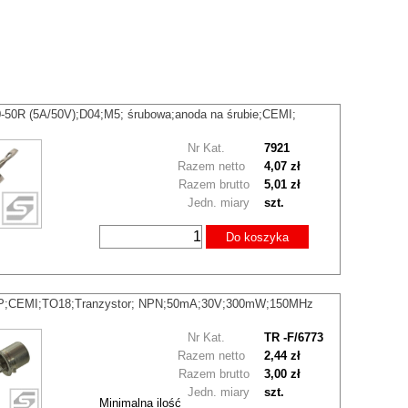
-50R (5A/50V);D04;M5; śrubowa;anoda na śrubie;CEMI;
Nr Kat.
7921
Razem netto
4,07 zł
Razem brutto
5,01 zł
Jedn. miary
szt.
Do koszyka
P;CEMI;TO18;Tranzystor; NPN;50mA;30V;300mW;150MHz
Nr Kat.
TR -F/6773
Razem netto
2,44 zł
Razem brutto
3,00 zł
Jedn. miary
szt.
Minimalna ilość