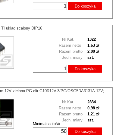
Do koszyka
TI układ scalony DIP16
Nr Kat.
1322
Razem netto
1,63 zł
Razem brutto
2,00 zł
Jedn. miary
szt.
Do koszyka
m 12V zielona PG clir G10R12V-3/PG/OSG5DA3131A-12V;
Nr Kat.
2834
Razem netto
0,98 zł
Razem brutto
1,21 zł
Jedn. miary
szt.
Minimalna ilość
Do koszyka