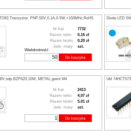
TO92;Tranzystor; PNP;50V;0.1A;0.5W;>150MHz;RoHS
Dioda LED SM
Nr Kat.
7732
Razem netto
0,16 zł
Razem brutto
0,20 zł
Jedn. miary
szt.
Wielokrotność
Do koszyka
18V;odp.BZP620;10W; METAL;gwint M4
Ukł 74HCT573
Nr Kat.
2413
Razem netto
4,07 zł
Razem brutto
5,01 zł
Jedn. miary
szt.
Do koszyka