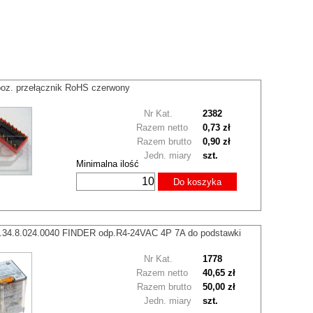
poz. przełącznik RoHS czerwony
Nr Kat.
2382
Razem netto
0,73 zł
Razem brutto
0,90 zł
Jedn. miary
szt.
Minimalna ilość
Do koszyka
5.34.8.024.0040 FINDER odp.R4-24VAC 4P 7A do podstawki
Nr Kat.
1778
Razem netto
40,65 zł
Razem brutto
50,00 zł
Jedn. miary
szt.