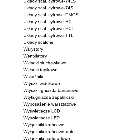
Układy scal. cyfrowe-74LS
Układy scal. cyfrowe-74S
Układy scal. cyfrowe-CMOS
Układy scal. cyfrowe-HC
Układy scal. cyfrowe-HCT
Układy scal. cyfrowe-TTL
Układy scalone
Warystory
Wentylatory
Wkładki słuchawkowe
Wkładki topikowe
Wskaźniki
Wtyczki widełkowe
Wtyczki, gniazda bananowe
Wtyki,gniazda zapalniczki
Wyposażenie warsztatowe
Wyświetlacze LCD
Wyświetlacze LED
Wyłączniki krańcowe
Wyłączniki krańcowe-auto
Wyłączniki nadprądowe