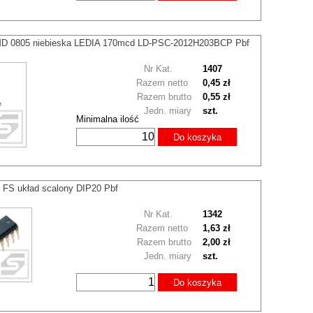
D 0805 niebieska LEDIA 170mcd LD-PSC-2012H203BCP Pbf
Nr Kat.
1407
Razem netto
0,45 zł
Razem brutto
0,55 zł
Jedn. miary
szt.
Minimalna ilość
Do koszyka
 FS układ scalony DIP20 Pbf
Nr Kat.
1342
Razem netto
1,63 zł
Razem brutto
2,00 zł
Jedn. miary
szt.
Do koszyka