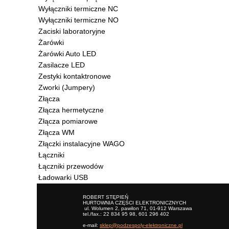
Wyłączniki termiczne NC
Wyłączniki termiczne NO
Zaciski laboratoryjne
Żarówki
Żarówki Auto LED
Zasilacze LED
Zestyki kontaktronowe
Zworki (Jumpery)
Złącza
Złącza hermetyczne
Złącza pomiarowe
Złącza WM
Złączki instalacyjne WAGO
Łączniki
Łączniki przewodów
Ładowarki USB
ROBERT STĘPIEŃ
HURTOWNIA CZĘŚCI ELEKTRONICZNYCH
ul. Wolumen 2, pawilon 71, 01-912 Warszawa
tel./fax.: 22 834 95 98, 601 296 402
e-mail:
sklep@podzespoly-elektroniczne.pl