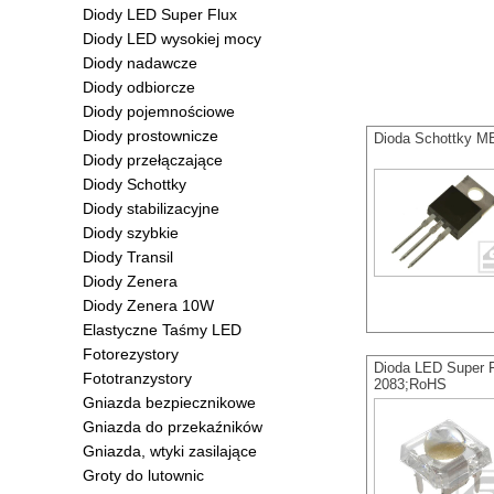
Diody LED Super Flux
Diody LED wysokiej mocy
Diody nadawcze
Diody odbiorcze
Diody pojemnościowe
Diody prostownicze
Dioda Schottky M
Diody przełączające
Diody Schottky
Diody stabilizacyjne
Diody szybkie
Diody Transil
Diody Zenera
Diody Zenera 10W
Elastyczne Taśmy LED
Fotorezystory
Dioda LED Super
Fototranzystory
2083;RoHS
Gniazda bezpiecznikowe
Gniazda do przekaźników
Gniazda, wtyki zasilające
Groty do lutownic