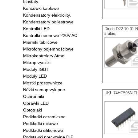
Isostaty
Końcówki kablowe
Kondensatory elektrolity.
Kondensatory poliestrowe
Kontrolki LED
Dioda D22-10-01-
śrubie;
Kontrolki neonowe 220V AC
Mierniki tablicowe
Mikrofony pojemnościowe
Mikrokontrolery Atmel
Mikroprzyciski
Moduły IGBT
Moduły LED
Mostki prostownicze
Nóżki samoprzylepne
UKŁ 74HC595N;TI;
Ochronniki
Oprawki LED
Optotriaki
Podkładki ceramiczne
Podkładki mikowe
Podkładki silikonowe
Podstawki precyzyjne DIP