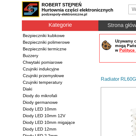
ROBERT STĘPIEŃ
Hurtownia części elektronicznych
podzespoly-elektroniczne.pl
Kategorie
Strona głó
Bezpieczniki kubkowe
Używamy co
Bezpieczniki polimerowe
mogą Państ
Bezpieczniki termiczne
w
Polityce
Buzzery
Chwytaki pomiarowe
Czujniki indukcyjne
Czujniki przemysłowe
Radiator RL60
Czujniki temperatury
Diaki
Diody do mikrofali
Diody germanowe
Diody LED 10mm
Diody LED 10mm 12V
Diody LED 10mm migające
Diody LED 12mm
Diody LED 2.2mm