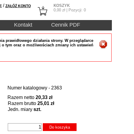
/
KOSZYK
Ę
ZAŁÓŻ KONTO
0,00
zł | Pozycji:
0
Kontakt
Cennik PDF
ia prawidłowego działania strony. W przeglądarce
j o tym oraz o możliwościach zmiany ich ustawień
Numer katalogowy - 2363
Razem netto
20,33 zł
Razem brutto
25,01 zł
Jedn. miary
szt.
Do koszyka