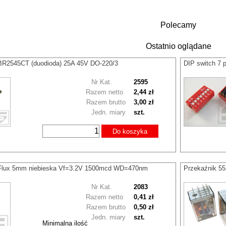
Polecamy
Ostatnio oglądane
BR2545CT (duodioda) 25A 45V DO-220/3
DIP switch 7 
Nr Kat.
2595
Razem netto
2,44 zł
Razem brutto
3,00 zł
Jedn. miary
szt.
Do koszyka
 Flux 5mm niebieska Vf=3.2V 1500mcd WD=470nm
Przekaźnik 5
Nr Kat.
2083
Razem netto
0,41 zł
Razem brutto
0,50 zł
Jedn. miary
szt.
Minimalna ilość