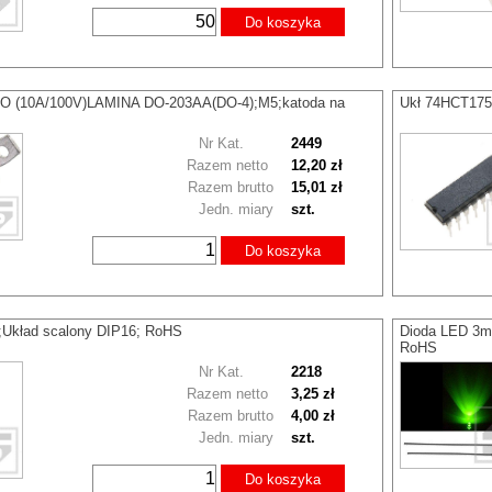
Do koszyka
NO (10A/100V)LAMINA DO-203AA(DO-4);M5;katoda na
Ukł 74HCT175 
Nr Kat.
2449
Razem netto
12,20 zł
Razem brutto
15,01 zł
Jedn. miary
szt.
Do koszyka
Układ scalony DIP16; RoHS
Dioda LED 3m
RoHS
Nr Kat.
2218
Razem netto
3,25 zł
Razem brutto
4,00 zł
Jedn. miary
szt.
Do koszyka