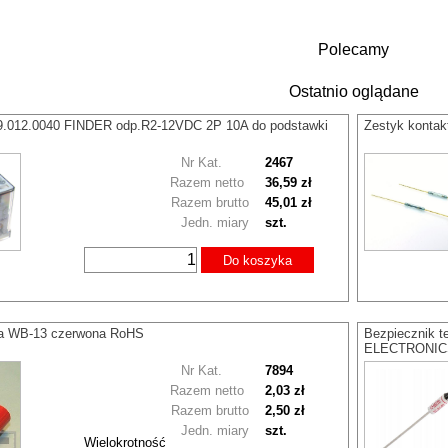
Polecamy
Ostatnio oglądane
.9.012.0040 FINDER odp.R2-12VDC 2P 10A do podstawki
Zestyk konta
Nr Kat.
2467
Razem netto
36,59 zł
Razem brutto
45,01 zł
Jedn. miary
szt.
Do koszyka
a WB-13 czerwona RoHS
Bezpiecznik 
ELECTRONIC
Nr Kat.
7894
Razem netto
2,03 zł
Razem brutto
2,50 zł
Jedn. miary
szt.
Wielokrotność