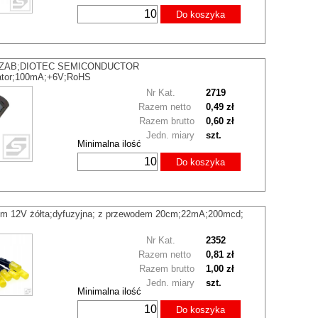
Do koszyka
6ZAB;DIOTEC SEMICONDUCTOR
zator;100mA;+6V;RoHS
Nr Kat.
2719
Razem netto
0,49 zł
Razem brutto
0,60 zł
Jedn. miary
szt.
Minimalna ilość
Do koszyka
m 12V żółta;dyfuzyjna; z przewodem 20cm;22mA;200mcd;
Nr Kat.
2352
Razem netto
0,81 zł
Razem brutto
1,00 zł
Jedn. miary
szt.
Minimalna ilość
Do koszyka