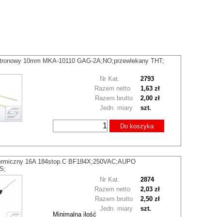
ktronowy 10mm MKA-10110 GAG-2A;NO;przewlekany THT;
Nr Kat.
2793
Razem netto
1,63 zł
Razem brutto
2,00 zł
Jedn. miary
szt.
Do koszyka
termiczny 16A 184stop.C BF184X;250VAC;AUPO
S;
Nr Kat.
2874
Razem netto
2,03 zł
Razem brutto
2,50 zł
Jedn. miary
szt.
Minimalna ilość