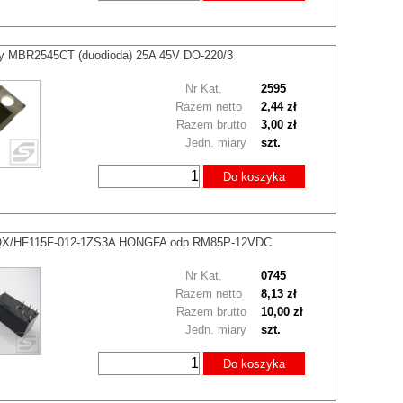
ky MBR2545CT (duodioda) 25A 45V DO-220/3
Nr Kat.
2595
Razem netto
2,44 zł
Razem brutto
3,00 zł
Jedn. miary
szt.
Do koszyka
JQX/HF115F-012-1ZS3A HONGFA odp.RM85P-12VDC
Nr Kat.
0745
Razem netto
8,13 zł
Razem brutto
10,00 zł
Jedn. miary
szt.
Do koszyka