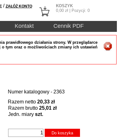
/
KOSZYK
Ę
ZAŁÓŻ KONTO
0,00
zł | Pozycji:
0
Kontakt
Cennik PDF
ia prawidłowego działania strony. W przeglądarce
j o tym oraz o możliwościach zmiany ich ustawień
Numer katalogowy - 2363
Razem netto
20,33 zł
Razem brutto
25,01 zł
Jedn. miary
szt.
Do koszyka