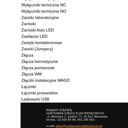
Wyłączniki termiczne NC
Wyłączniki termiczne NO
Zaciski laboratoryjne
Żarówki
Żarówki Auto LED
Zasilacze LED
Zestyki kontaktronowe
Zworki (Jumpery)
Złącza
Złącza hermetyczne
Złącza pomiarowe
Złącza WM
Złączki instalacyjne WAGO
Łączniki
Łączniki przewodów
Ładowarki USB
ROBERT STĘPIEŃ
HURTOWNIA CZĘŚCI ELEKTRONICZNYCH
ul. Wolumen 2, pawilon 71, 01-912 Warszawa
tel./fax.: 22 834 95 98, 601 296 402
e-mail:
sklep@podzespoly-elektroniczne.pl