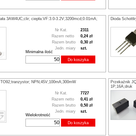
ała 3AW4UC;clir; ciepła:VF:3.0-3.2V;3200mcd;0.01mA;
Dioda Schott
Nr Kat.
2311
Razem netto
0,24 zł
Razem brutto
0,30 zł
Jedn. miary
szt.
Minimalna ilość
Do koszyka
TO92;tranzystor; NPN;45V;100mA;300mW
Przekaźnik 
1P;16A;druk
Nr Kat.
7727
Razem netto
0,41 zł
Razem brutto
0,50 zł
Jedn. miary
szt.
Wielokrotność
Do koszyka