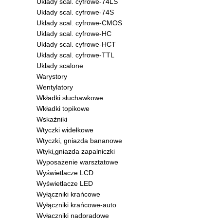
Układy scal. cyfrowe-74LS
Układy scal. cyfrowe-74S
Układy scal. cyfrowe-CMOS
Układy scal. cyfrowe-HC
Układy scal. cyfrowe-HCT
Układy scal. cyfrowe-TTL
Układy scalone
Warystory
Wentylatory
Wkładki słuchawkowe
Wkładki topikowe
Wskaźniki
Wtyczki widełkowe
Wtyczki, gniazda bananowe
Wtyki,gniazda zapalniczki
Wyposażenie warsztatowe
Wyświetlacze LCD
Wyświetlacze LED
Wyłączniki krańcowe
Wyłączniki krańcowe-auto
Wyłączniki nadprądowe