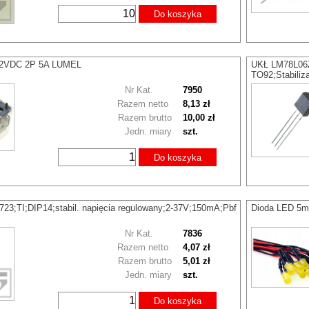
Do koszyka
12VDC 2P 5A LUMEL
UKŁ LM78L0
TO92;Stabili
Nr Kat.
7950
Razem netto
8,13 zł
Razem brutto
10,00 zł
Jedn. miary
szt.
Do koszyka
3;TI;DIP14;stabil. napięcia regulowany;2-37V;150mA;Pbf
Dioda LED 5m
Nr Kat.
7836
Razem netto
4,07 zł
Razem brutto
5,01 zł
Jedn. miary
szt.
Do koszyka