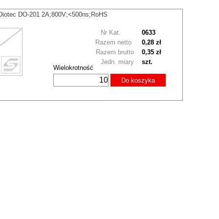
Diotec DO-201 2A;800V;<500ns;RoHS
Nr Kat.
0633
Razem netto
0,28 zł
Razem brutto
0,35 zł
Jedn. miary
szt.
Wielokrotność
Do koszyka