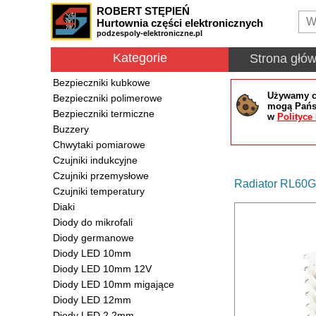
ROBERT STĘPIEŃ
Hurtownia części elektronicznych
podzespoly-elektroniczne.pl
Kategorie
Strona głó
Bezpieczniki kubkowe
Używamy co
Bezpieczniki polimerowe
mogą Państ
Bezpieczniki termiczne
w
Polityce
Buzzery
Chwytaki pomiarowe
Czujniki indukcyjne
Czujniki przemysłowe
Radiator RL60
Czujniki temperatury
Diaki
Diody do mikrofali
Diody germanowe
Diody LED 10mm
Diody LED 10mm 12V
Diody LED 10mm migające
Diody LED 12mm
Diody LED 2.2mm