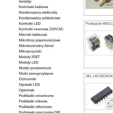
Isostaty
Końcówki kablowe
Kondensatory elektrolity.
Kondensatory poliestrowe
Kontrolki LED
Przekaźnik RM2-
Kontrolki neonowe 220V AC
Mierniki tablicowe
Mikrofony pojemnościowe
Mikrokontrolery Atmel
Mikroprzyciski
Moduły IGBT
Moduły LED
Mostki prostownicze
Nóżki samoprzylepne
UKŁ LM723CN/UA72
Ochronniki
Oprawki LED
Optotriaki
Podkładki ceramiczne
Podkładki mikowe
Podkładki silikonowe
Podstawki precyzyjne DIP