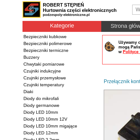
ROBERT STĘPIEŃ
Hurtownia części elektronicznych
podzespoly-elektroniczne.pl
Kategorie
Strona głó
Bezpieczniki kubkowe
Używamy co
Bezpieczniki polimerowe
mogą Państ
Bezpieczniki termiczne
w
Polityce
Buzzery
Chwytaki pomiarowe
Czujniki indukcyjne
Czujniki przemysłowe
Przełącznik ko
Czujniki temperatury
Diaki
Diody do mikrofali
Diody germanowe
Diody LED 10mm
Diody LED 10mm 12V
Diody LED 10mm migające
Diody LED 12mm
Diody LED 2.2mm