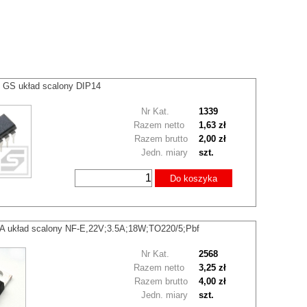
 GS układ scalony DIP14
Nr Kat.
1339
Razem netto
1,63 zł
Razem brutto
2,00 zł
Jedn. miary
szt.
Do koszyka
 układ scalony NF-E,22V;3.5A;18W;TO220/5;Pbf
Nr Kat.
2568
Razem netto
3,25 zł
Razem brutto
4,00 zł
Jedn. miary
szt.