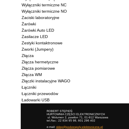
Wyłączniki termiczne NC
Wyłączniki termiczne NO
Zaciski laboratoryjne
Żarówki
Żarówki Auto LED
Zasilacze LED
Zestyki kontaktronowe
Zworki (Jumpery)
Złącza
Złącza hermetyczne
Złącza pomiarowe
Złącza WM
Złączki instalacyjne WAGO
Łączniki
Łączniki przewodów
Ładowarki USB
ROBERT STĘPIEŃ
HURTOWNIA CZĘŚCI ELEKTRONICZNYCH
ul. Wolumen 2, pawilon 71, 01-912 Warszawa
tel./fax.: 22 834 95 98, 601 296 402
e-mail:
sklep@podzespoly-elektroniczne.pl