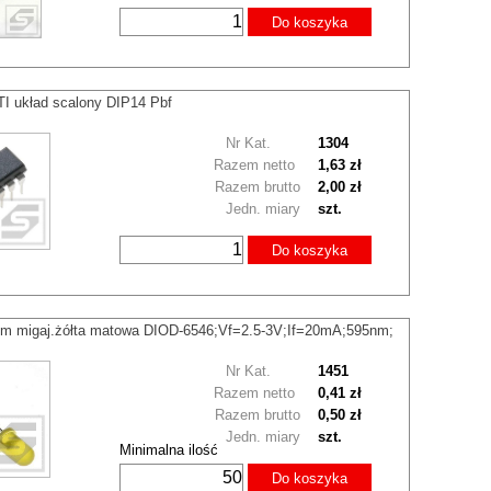
Do koszyka
I układ scalony DIP14 Pbf
Nr Kat.
1304
Razem netto
1,63 zł
Razem brutto
2,00 zł
Jedn. miary
szt.
Do koszyka
m migaj.żółta matowa DIOD-6546;Vf=2.5-3V;If=20mA;595nm;
Nr Kat.
1451
Razem netto
0,41 zł
Razem brutto
0,50 zł
Jedn. miary
szt.
Minimalna ilość
Do koszyka