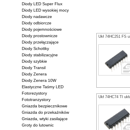
Diody LED Super Flux
Diody LED wysokiej mocy
Diody nadawcze
Diody odbiorcze
Diody pojemnościowe
Diody prostownicze
Ukł 74HC251 FS u
Diody przełączające
Diody Schottky
Diody stabilizacyjne
Diody szybkie
Diody Transil
Diody Zenera
Diody Zenera 10W
Elastyczne Taśmy LED
Fotorezystory
Ukł 74HC74 TI ukł
Fototranzystory
Gniazda bezpiecznikowe
Gniazda do przekaźników
Gniazda, wtyki zasilające
Groty do lutownic