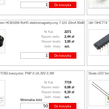
Do koszyka
orem HCM1009 RoHS elektromagnetyczny 7-11V 20mA 80dB
Ukł 74HCT74 T
Nr Kat.
2271
Razem netto
2,44 zł
Razem brutto
3,00 zł
Jedn. miary
szt.
Do koszyka
O92;tranzystor; PNP;0.1A;30V;0.3W
Dioda LED 5m
Nr Kat.
7719
Razem netto
0,08 zł
Razem brutto
0,10 zł
Jedn. miary
szt.
Minimalna ilość
Do koszyka