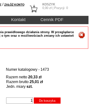
/
KOSZYK
Ę
ZAŁÓŻ KONTO
0,00
zł | Pozycji:
0
Kontakt
Cennik PDF
ia prawidłowego działania strony. W przeglądarce
j o tym oraz o możliwościach zmiany ich ustawień
Numer katalogowy - 1473
Razem netto
20,33 zł
Razem brutto
25,01 zł
Jedn. miary
szt.
Do koszyka