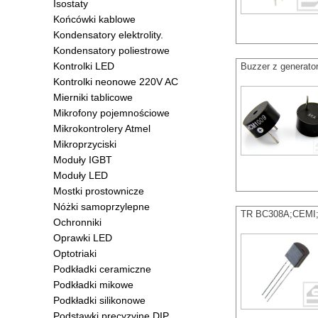
Isostaty
Końcówki kablowe
Kondensatory elektrolity.
Kondensatory poliestrowe
Kontrolki LED
Buzzer z generat
Kontrolki neonowe 220V AC
Mierniki tablicowe
Mikrofony pojemnościowe
Mikrokontrolery Atmel
Mikroprzyciski
Moduły IGBT
Moduły LED
Mostki prostownicze
Nóżki samoprzylepne
TR BC308A;CEMI;T
Ochronniki
Oprawki LED
Optotriaki
Podkładki ceramiczne
Podkładki mikowe
Podkładki silikonowe
Podstawki precyzyjne DIP