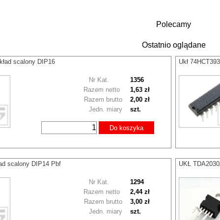
Polecamy
Ostatnio oglądane
kład scalony DIP16
Ukł 74HCT393
Nr Kat.
1356
Razem netto
1,63 zł
Razem brutto
2,00 zł
Jedn. miary
szt.
Do koszyka
ad scalony DIP14 Pbf
UKŁ TDA2030A
Nr Kat.
1294
Razem netto
2,44 zł
Razem brutto
3,00 zł
Jedn. miary
szt.