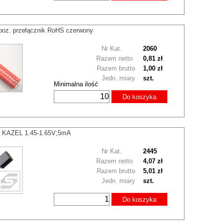
poz. przełącznik RoHS czerwony
Nr Kat.
2060
Razem netto
0,81 zł
Razem brutto
1,00 zł
Jedn. miary
szt.
Minimalna ilość
Do koszyka
 KAZEL 1.45-1.65V;5mA
Nr Kat.
2445
Razem netto
4,07 zł
Razem brutto
5,01 zł
Jedn. miary
szt.
Do koszyka