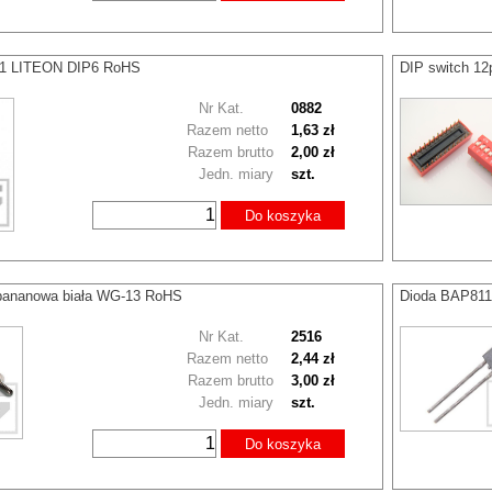
21 LITEON DIP6 RoHS
DIP switch 12
Nr Kat.
0882
Razem netto
1,63 zł
Razem brutto
2,00 zł
Jedn. miary
szt.
Do koszyka
bananowa biała WG-13 RoHS
Dioda BAP811
Nr Kat.
2516
Razem netto
2,44 zł
Razem brutto
3,00 zł
Jedn. miary
szt.
Do koszyka