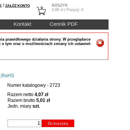
/
KOSZYK
Ę
ZAŁÓŻ KONTO
0,00
zł | Pozycji:
0
Kontakt
Cennik PDF
ia prawidłowego działania strony. W przeglądarce
j o tym oraz o możliwościach zmiany ich ustawień
R;RoHS
Numer katalogowy - 2723
Razem netto
4,07 zł
Razem brutto
5,01 zł
Jedn. miary
szt.
Do koszyka