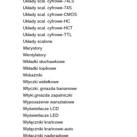
Układy scal. cyfrowe-74LS
Układy scal. cyfrowe-74S
Układy scal. cyfrowe-CMOS
Układy scal. cyfrowe-HC
Układy scal. cyfrowe-HCT
Układy scal. cyfrowe-TTL
Układy scalone
Warystory
Wentylatory
Wkładki słuchawkowe
Wkładki topikowe
Wskaźniki
Wtyczki widełkowe
Wtyczki, gniazda bananowe
Wtyki,gniazda zapalniczki
Wyposażenie warsztatowe
Wyświetlacze LCD
Wyświetlacze LED
Wyłączniki krańcowe
Wyłączniki krańcowe-auto
Wyłączniki nadprądowe