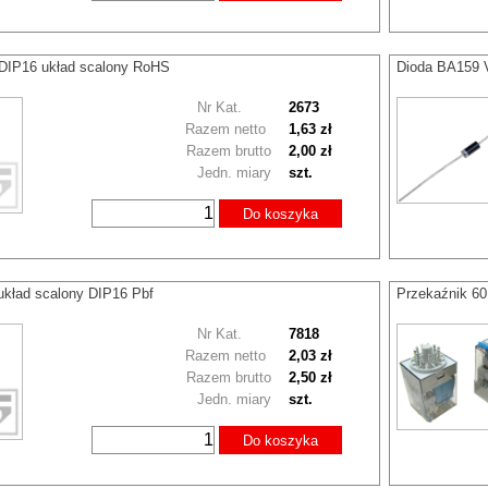
DIP16 układ scalony RoHS
Dioda BA159 
Nr Kat.
2673
Razem netto
1,63 zł
Razem brutto
2,00 zł
Jedn. miary
szt.
Do koszyka
kład scalony DIP16 Pbf
Przekaźnik 6
Nr Kat.
7818
Razem netto
2,03 zł
Razem brutto
2,50 zł
Jedn. miary
szt.
Do koszyka