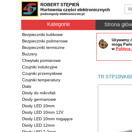
ROBERT STĘPIEŃ
Hurtownia części elektronicznych
podzespoly-elektroniczne.pl
Kategorie
Strona głó
Bezpieczniki kubkowe
Używamy co
Bezpieczniki polimerowe
mogą Państ
Bezpieczniki termiczne
w
Polityce
Buzzery
Chwytaki pomiarowe
Czujniki indukcyjne
Czujniki przemysłowe
TR STP10NK60Z
Czujniki temperatury
Diaki
Diody do mikrofali
Diody germanowe
Diody LED 10mm
Diody LED 10mm 12V
Diody LED 10mm migające
Diody LED 12mm
Diody LED 2.2mm