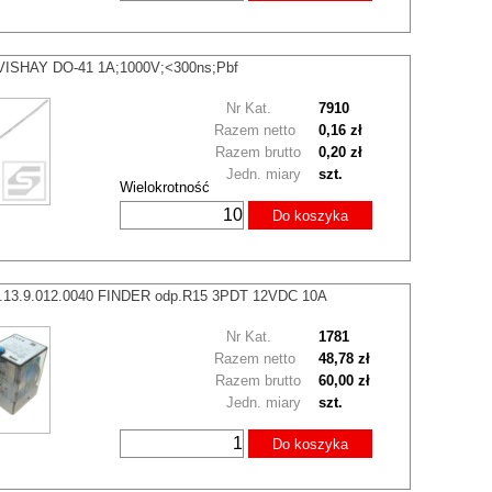
VISHAY DO-41 1A;1000V;<300ns;Pbf
Nr Kat.
7910
Razem netto
0,16 zł
Razem brutto
0,20 zł
Jedn. miary
szt.
Wielokrotność
Do koszyka
0.13.9.012.0040 FINDER odp.R15 3PDT 12VDC 10A
Nr Kat.
1781
Razem netto
48,78 zł
Razem brutto
60,00 zł
Jedn. miary
szt.
Do koszyka