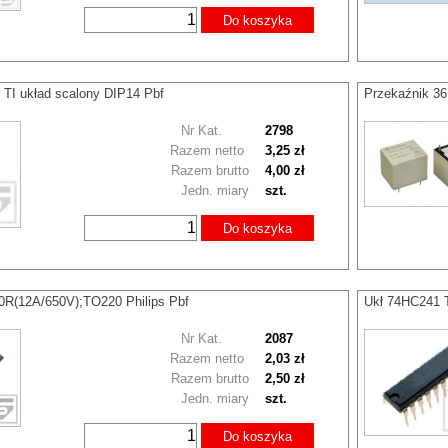
Do koszyka
TI układ scalony DIP14 Pbf
Przekaźnik 3
Nr Kat.
2798
Razem netto
3,25 zł
Razem brutto
4,00 zł
Jedn. miary
szt.
Do koszyka
0R(12A/650V);TO220 Philips Pbf
Ukł 74HC241 T
Nr Kat.
2087
Razem netto
2,03 zł
Razem brutto
2,50 zł
Jedn. miary
szt.
Do koszyka