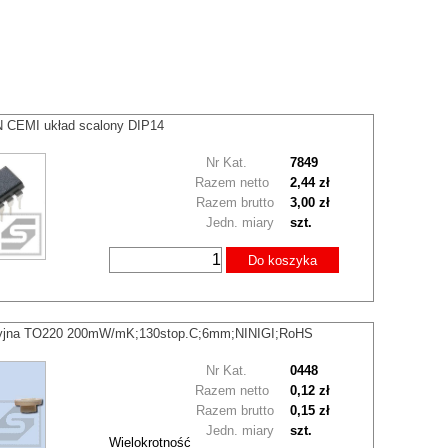
 CEMI układ scalony DIP14
Nr Kat.
7849
Razem netto
2,44 zł
Razem brutto
3,00 zł
Jedn. miary
szt.
Do koszyka
acyjna TO220 200mW/mK;130stop.C;6mm;NINIGI;RoHS
Nr Kat.
0448
Razem netto
0,12 zł
Razem brutto
0,15 zł
Jedn. miary
szt.
Wielokrotność