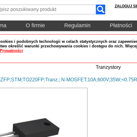
ZALOGUJ SI
wna
O firmie
Regulamin
Płatności
okies i podobnych technologii w celach statystycznych oraz zapewnien
wo określić warunki przechowywania cookies i dostępu do nich. Więce
 Prywatności
Tranzystory
FP;STM;TO220FP;Tranz.; N-MOSFET;10A;600V;35W;<0.75