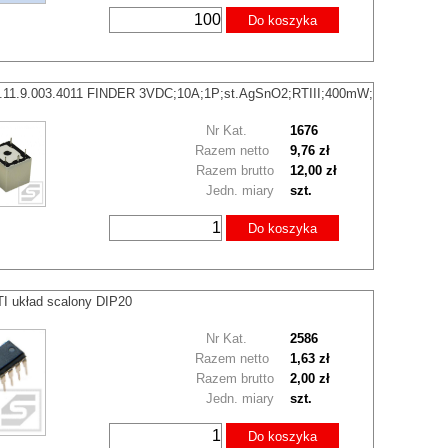
Do koszyka
6.11.9.003.4011 FINDER 3VDC;10A;1P;st.AgSnO2;RTIII;400mW;
Nr Kat.
1676
Razem netto
9,76 zł
Razem brutto
12,00 zł
Jedn. miary
szt.
Do koszyka
I układ scalony DIP20
Nr Kat.
2586
Razem netto
1,63 zł
Razem brutto
2,00 zł
Jedn. miary
szt.
Do koszyka