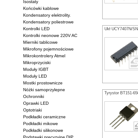
Isostaty
Końcówki kablowe
Kondensatory elektrolity.
Kondensatory poliestrowe
Kontrolki LED
Ukł UCY7407N/SN 
Kontrolki neonowe 220V AC
Mierniki tablicowe
Mikrofony pojemnościowe
Mikrokontrolery Atmel
Mikroprzyciski
Moduły IGBT
Moduły LED
Mostki prostownicze
Nóżki samoprzylepne
Tyrystor BT151-65
Ochronniki
Oprawki LED
Optotriaki
Podkładki ceramiczne
Podkładki mikowe
Podkładki silikonowe
Podstawki precyzyjne DIP