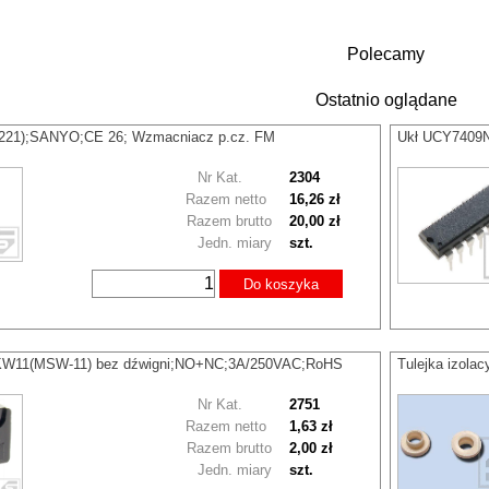
Polecamy
Ostatnio oglądane
221);SANYO;CE 26; Wzmacniacz p.cz. FM
Ukł UCY7409N
Nr Kat.
2304
Razem netto
16,26 zł
Razem brutto
20,00 zł
Jedn. miary
szt.
Do koszyka
k KW11(MSW-11) bez dźwigni;NO+NC;3A/250VAC;RoHS
Tulejka izol
Nr Kat.
2751
Razem netto
1,63 zł
Razem brutto
2,00 zł
Jedn. miary
szt.