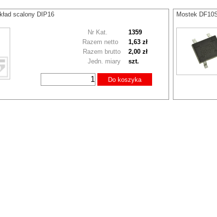
kład scalony DIP16
Mostek DF10
Nr Kat.
1359
Razem netto
1,63 zł
Razem brutto
2,00 zł
Jedn. miary
szt.
Do koszyka