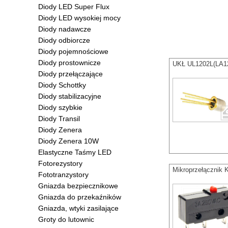
Diody LED Super Flux
Diody LED wysokiej mocy
Diody nadawcze
Diody odbiorcze
Diody pojemnościowe
Diody prostownicze
UKŁ UL1202L(LA1
Diody przełączające
Diody Schottky
Diody stabilizacyjne
Diody szybkie
Diody Transil
Diody Zenera
Diody Zenera 10W
Elastyczne Taśmy LED
Fotorezystory
Mikroprzełączni
Fototranzystory
Gniazda bezpiecznikowe
Gniazda do przekaźników
Gniazda, wtyki zasilające
Groty do lutownic