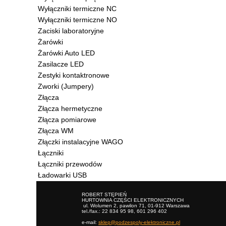
Wyłączniki termiczne NC
Wyłączniki termiczne NO
Zaciski laboratoryjne
Żarówki
Żarówki Auto LED
Zasilacze LED
Zestyki kontaktronowe
Zworki (Jumpery)
Złącza
Złącza hermetyczne
Złącza pomiarowe
Złącza WM
Złączki instalacyjne WAGO
Łączniki
Łączniki przewodów
Ładowarki USB
ROBERT STĘPIEŃ
HURTOWNIA CZĘŚCI ELEKTRONICZNYCH
ul. Wolumen 2, pawilon 71, 01-912 Warszawa
tel./fax.: 22 834 95 98, 601 296 402
e-mail:
sklep@podzespoly-elektroniczne.pl