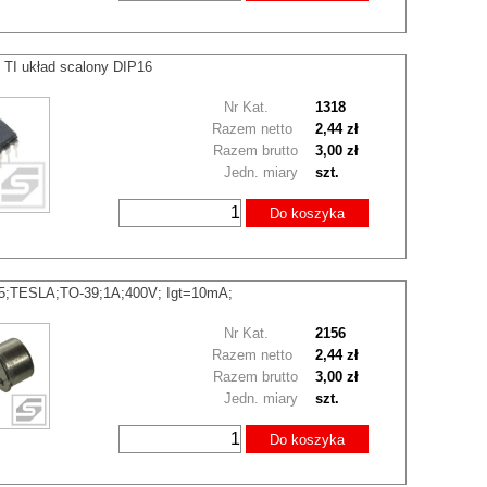
TI układ scalony DIP16
Nr Kat.
1318
Razem netto
2,44 zł
Razem brutto
3,00 zł
Jedn. miary
szt.
Do koszyka
05;TESLA;TO-39;1A;400V; Igt=10mA;
Nr Kat.
2156
Razem netto
2,44 zł
Razem brutto
3,00 zł
Jedn. miary
szt.
Do koszyka