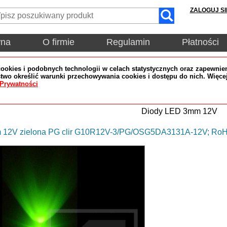
ZALOGUJ SI
wna
O firmie
Regulamin
Płatności
okies i podobnych technologii w celach statystycznych oraz zapewnien
wo określić warunki przechowywania cookies i dostępu do nich. Więce
 Prywatności
Diody LED 3mm 12V
 12V zielona PG clir G10R12V-3/PG/OSG5DA3131A-12V; Ro