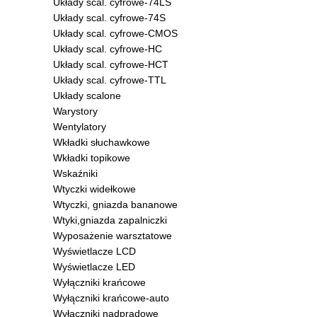
Układy scal. cyfrowe-74LS
Układy scal. cyfrowe-74S
Układy scal. cyfrowe-CMOS
Układy scal. cyfrowe-HC
Układy scal. cyfrowe-HCT
Układy scal. cyfrowe-TTL
Układy scalone
Warystory
Wentylatory
Wkładki słuchawkowe
Wkładki topikowe
Wskaźniki
Wtyczki widełkowe
Wtyczki, gniazda bananowe
Wtyki,gniazda zapalniczki
Wyposażenie warsztatowe
Wyświetlacze LCD
Wyświetlacze LED
Wyłączniki krańcowe
Wyłączniki krańcowe-auto
Wyłączniki nadprądowe