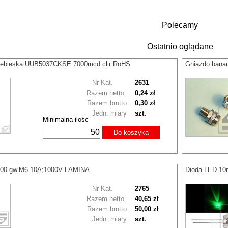
Polecamy
Ostatnio oglądane
iebieska UUB5037CKSE 7000mcd clir RoHS
Gniazdo bana
Nr Kat.
2631
Razem netto
0,24 zł
Razem brutto
0,30 zł
Jedn. miary
szt.
Minimalna ilość
Do koszyka
000 gw.M6 10A;1000V LAMINA
Dioda LED 1
Nr Kat.
2765
Razem netto
40,65 zł
Razem brutto
50,00 zł
Jedn. miary
szt.