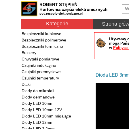
ROBERT STĘPIEŃ
Hurtownia części elektronicznych
podzespoly-elektroniczne.pl
Kategorie
Strona głó
Bezpieczniki kubkowe
Używamy co
Bezpieczniki polimerowe
mogą Państ
Bezpieczniki termiczne
w
Polityce
Buzzery
Chwytaki pomiarowe
Czujniki indukcyjne
Czujniki przemysłowe
Dioda LED 3mm
Czujniki temperatury
Diaki
Diody do mikrofali
Diody germanowe
Diody LED 10mm
Diody LED 10mm 12V
Diody LED 10mm migające
Diody LED 12mm
Diody LED 2.2mm