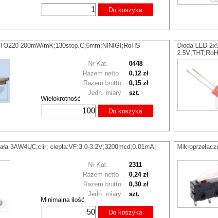
Do koszyka
na TO220 200mW/mK;130stop.C;6mm;NINIGI;RoHS
Dioda LED 2x
2.5V;THT;Ro
Nr Kat.
0448
Razem netto
0,12 zł
Razem brutto
0,15 zł
Jedn. miary
szt.
Wielokrotność
Do koszyka
ała 3AW4UC;clir; ciepła:VF:3.0-3.2V;3200mcd;0.01mA;
Mikroprzełąc
Nr Kat.
2311
Razem netto
0,24 zł
Razem brutto
0,30 zł
Jedn. miary
szt.
Minimalna ilość
Do koszyka