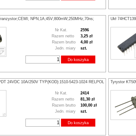
ranzystor;CEMI; NPN;1A;45V;800mW;250MHz;70ns;
Ukł 74HCT139 
Nr Kat.
2596
Razem netto
3,25 zł
Razem brutto
4,00 zł
Jedn. miary
szt.
Do koszyka
4PDT 24VDC 10A/250V TYP(KOD):1510-5423-1024 RELPOL
Tyrystor KT5
Nr Kat.
2414
Razem netto
81,30 zł
Razem brutto
100,00 zł
Jedn. miary
szt.
Do koszyka