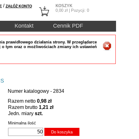
/
KOSZYK
Ę
ZAŁÓŻ KONTO
0,00
zł | Pozycji:
0
Kontakt
Cennik PDF
ia prawidłowego działania strony. W przeglądarce
j o tym oraz o możliwościach zmiany ich ustawień
HS
Numer katalogowy - 2834
Razem netto
0,98 zł
Razem brutto
1,21 zł
Jedn. miary
szt.
Minimalna ilość
Do koszyka