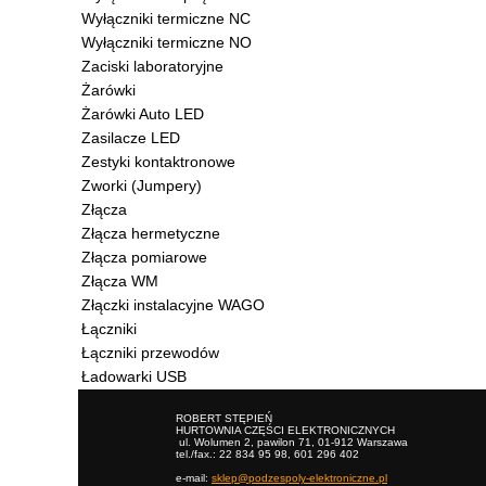
Wyłączniki termiczne NC
Wyłączniki termiczne NO
Zaciski laboratoryjne
Żarówki
Żarówki Auto LED
Zasilacze LED
Zestyki kontaktronowe
Zworki (Jumpery)
Złącza
Złącza hermetyczne
Złącza pomiarowe
Złącza WM
Złączki instalacyjne WAGO
Łączniki
Łączniki przewodów
Ładowarki USB
ROBERT STĘPIEŃ
HURTOWNIA CZĘŚCI ELEKTRONICZNYCH
ul. Wolumen 2, pawilon 71, 01-912 Warszawa
tel./fax.: 22 834 95 98, 601 296 402
e-mail:
sklep@podzespoly-elektroniczne.pl