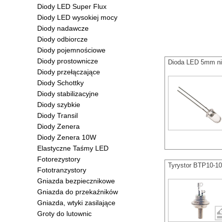
Diody LED Super Flux
Diody LED wysokiej mocy
Diody nadawcze
Diody odbiorcze
Diody pojemnościowe
Diody prostownicze
Dioda LED 5mm n
Diody przełączające
Diody Schottky
Diody stabilizacyjne
Diody szybkie
Diody Transil
Diody Zenera
Diody Zenera 10W
Elastyczne Taśmy LED
Fotorezystory
Tyrystor BTP10-1
Fototranzystory
Gniazda bezpiecznikowe
Gniazda do przekaźników
Gniazda, wtyki zasilające
Groty do lutownic