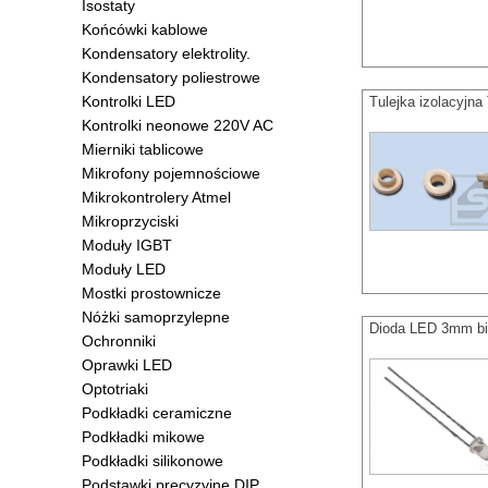
Isostaty
Końcówki kablowe
Kondensatory elektrolity.
Kondensatory poliestrowe
Kontrolki LED
Tulejka izolacyj
Kontrolki neonowe 220V AC
Mierniki tablicowe
Mikrofony pojemnościowe
Mikrokontrolery Atmel
Mikroprzyciski
Moduły IGBT
Moduły LED
Mostki prostownicze
Nóżki samoprzylepne
Dioda LED 3mm bi
Ochronniki
Oprawki LED
Optotriaki
Podkładki ceramiczne
Podkładki mikowe
Podkładki silikonowe
Podstawki precyzyjne DIP