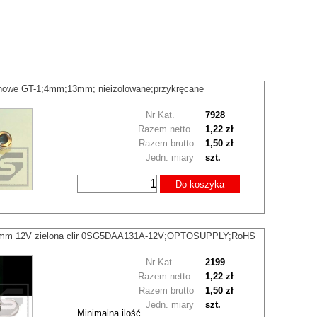
nowe GT-1;4mm;13mm; nieizolowane;przykręcane
Nr Kat.
7928
Razem netto
1,22 zł
Razem brutto
1,50 zł
Jedn. miary
szt.
Do koszyka
0mm 12V zielona clir 0SG5DAA131A-12V;OPTOSUPPLY;RoHS
Nr Kat.
2199
Razem netto
1,22 zł
Razem brutto
1,50 zł
Jedn. miary
szt.
Minimalna ilość