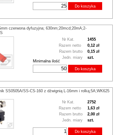
Do koszyka
5mm czerwona dyfuzyjna; 630nm;20mcd;20mA;2-
HS
Nr Kat.
1455
Razem netto
0,12 zł
Razem brutto
0,15 zł
Jedn. miary
szt.
Minimalna ilość
Do koszyka
znik SS0505A/SS-CS-160 z dźwignią L-16mm i rolką;5A;WK625
Nr Kat.
2752
Razem netto
1,63 zł
Razem brutto
2,00 zł
Jedn. miary
szt.
Do koszyka