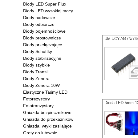
Diody LED Super Flux
Diody LED wysokiej mocy
Diody nadawcze
Diody odbiorcze
Diody pojemnościowe
Diody prostownicze
Ukł UCY7447N/744
Diody przełączające
Diody Schottky
Diody stabilizacyjne
Diody szybkie
Diody Transil
Diody Zenera
Diody Zenera 10W
Elastyczne Taśmy LED
Fotorezystory
Dioda LED 5mm 12
Fototranzystory
Gniazda bezpiecznikowe
Gniazda do przekaźników
Gniazda, wtyki zasilające
Groty do lutownic