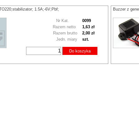
220;stabilizator; 1.5A;-6V;Pbf;
Buzzer z gen
Nr Kat.
0099
Razem netto
1,63 zł
Razem brutto
2,00 zł
Jedn. miary
szt.
Do koszyka