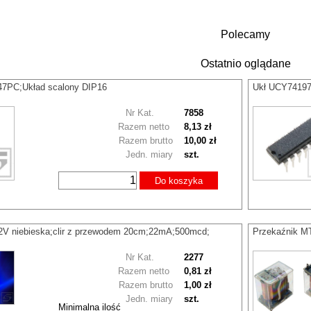
Polecamy
Ostatnio oglądane
7PC;Układ scalony DIP16
Ukł UCY74197
Nr Kat.
7858
Razem netto
8,13 zł
Razem brutto
10,00 zł
Jedn. miary
szt.
Do koszyka
V niebieska;clir z przewodem 20cm;22mA;500mcd;
Przekaźnik MT
Nr Kat.
2277
Razem netto
0,81 zł
Razem brutto
1,00 zł
Jedn. miary
szt.
Minimalna ilość