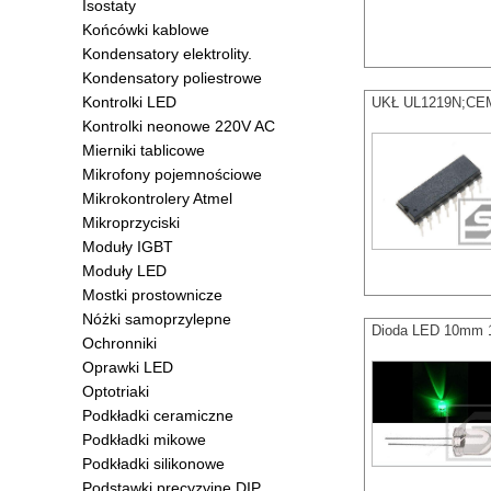
Isostaty
Końcówki kablowe
Kondensatory elektrolity.
Kondensatory poliestrowe
Kontrolki LED
UKŁ UL1219N;CEMI
Kontrolki neonowe 220V AC
Mierniki tablicowe
Mikrofony pojemnościowe
Mikrokontrolery Atmel
Mikroprzyciski
Moduły IGBT
Moduły LED
Mostki prostownicze
Nóżki samoprzylepne
Dioda LED 10mm 
Ochronniki
Oprawki LED
Optotriaki
Podkładki ceramiczne
Podkładki mikowe
Podkładki silikonowe
Podstawki precyzyjne DIP