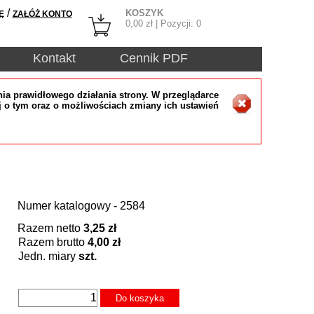
/
KOSZYK
Ę
ZAŁÓŻ KONTO
0,00
zł | Pozycji:
0
Kontakt
Cennik PDF
ia prawidłowego działania strony. W przeglądarce
j o tym oraz o możliwościach zmiany ich ustawień
Numer katalogowy - 2584
Razem netto
3,25 zł
Razem brutto
4,00 zł
Jedn. miary
szt.
Do koszyka