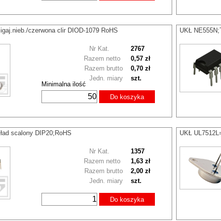
gaj.nieb./czerwona clir DIOD-1079 RoHS
UKŁ NE555N;T
Nr Kat.
2767
Razem netto
0,57 zł
Razem brutto
0,70 zł
Jedn. miary
szt.
Minimalna ilość
Do koszyka
kład scalony DIP20;RoHS
UKŁ UL7512L=
Nr Kat.
1357
Razem netto
1,63 zł
Razem brutto
2,00 zł
Jedn. miary
szt.
Do koszyka