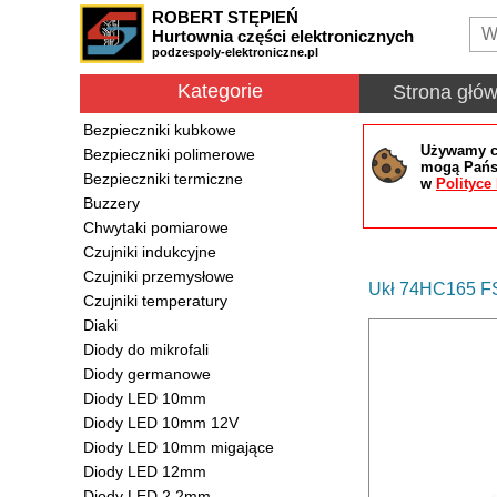
ROBERT STĘPIEŃ
Hurtownia części elektronicznych
podzespoly-elektroniczne.pl
Kategorie
Strona głó
Bezpieczniki kubkowe
Używamy co
Bezpieczniki polimerowe
mogą Państ
Bezpieczniki termiczne
w
Polityce
Buzzery
Chwytaki pomiarowe
Czujniki indukcyjne
Czujniki przemysłowe
Ukł 74HC165 FS
Czujniki temperatury
Diaki
Diody do mikrofali
Diody germanowe
Diody LED 10mm
Diody LED 10mm 12V
Diody LED 10mm migające
Diody LED 12mm
Diody LED 2.2mm