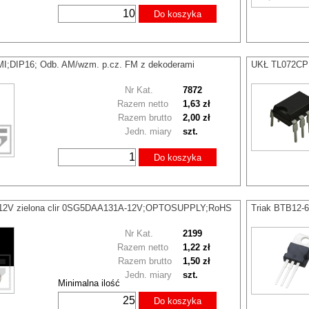
Do koszyka
;DIP16; Odb. AM/wzm. p.cz. FM z dekoderami
UKŁ TL072CP;
Nr Kat.
7872
Razem netto
1,63 zł
Razem brutto
2,00 zł
Jedn. miary
szt.
Do koszyka
12V zielona clir 0SG5DAA131A-12V;OPTOSUPPLY;RoHS
Triak BTB12-
Nr Kat.
2199
Razem netto
1,22 zł
Razem brutto
1,50 zł
Jedn. miary
szt.
Minimalna ilość
Do koszyka