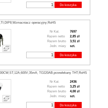
Do koszyka
TI;DIP8;Wzmacniacz operacyjny;RoHS
Nr Kat.
7697
Razem netto
2,85 zł
Razem brutto
3,51 zł
Jedn. miary
szt.
Do koszyka
600CW;ST;12A;600V;35mA; TO220AB;przewlekany THT;RoHS
Nr Kat.
2436
Razem netto
3,25 zł
Razem brutto
4,00 zł
Jedn. miary
szt.
Do koszyka