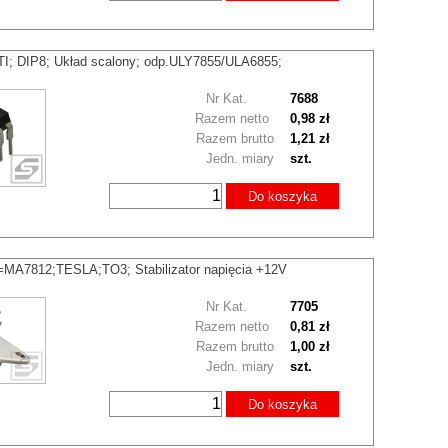
I; DIP8; Układ scalony; odp.ULY7855/ULA6855;
Nr Kat.
7688
Razem netto
0,98 zł
Razem brutto
1,21 zł
Jedn. miary
szt.
Do koszyka
MA7812;TESLA;TO3; Stabilizator napięcia +12V
Nr Kat.
7705
Razem netto
0,81 zł
Razem brutto
1,00 zł
Jedn. miary
szt.
Do koszyka