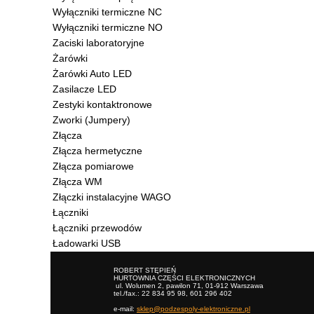
Wyłączniki termiczne NC
Wyłączniki termiczne NO
Zaciski laboratoryjne
Żarówki
Żarówki Auto LED
Zasilacze LED
Zestyki kontaktronowe
Zworki (Jumpery)
Złącza
Złącza hermetyczne
Złącza pomiarowe
Złącza WM
Złączki instalacyjne WAGO
Łączniki
Łączniki przewodów
Ładowarki USB
ROBERT STĘPIEŃ
HURTOWNIA CZĘŚCI ELEKTRONICZNYCH
ul. Wolumen 2, pawilon 71, 01-912 Warszawa
tel./fax.: 22 834 95 98, 601 296 402
e-mail:
sklep@podzespoly-elektroniczne.pl