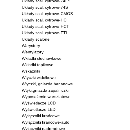
Układy scal. cyfrowe-74LS
Układy scal. cyfrowe-74S
Układy scal. cyfrowe-CMOS
Układy scal. cyfrowe-HC
Układy scal. cyfrowe-HCT
Układy scal. cyfrowe-TTL
Układy scalone
Warystory
Wentylatory
Wkładki słuchawkowe
Wkładki topikowe
Wskaźniki
Wtyczki widełkowe
Wtyczki, gniazda bananowe
Wtyki,gniazda zapalniczki
Wyposażenie warsztatowe
Wyświetlacze LCD
Wyświetlacze LED
Wyłączniki krańcowe
Wyłączniki krańcowe-auto
Wyłączniki nadprądowe