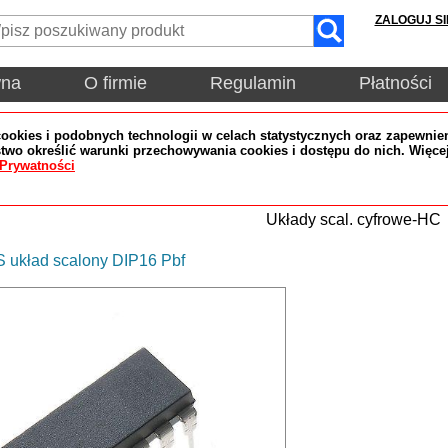
ZALOGUJ SI
wna
O firmie
Regulamin
Płatności
okies i podobnych technologii w celach statystycznych oraz zapewnien
wo określić warunki przechowywania cookies i dostępu do nich. Więce
 Prywatności
Układy scal. cyfrowe-HC
 układ scalony DIP16 Pbf