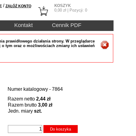
/
KOSZYK
Ę
ZAŁÓŻ KONTO
0,00
zł | Pozycji:
0
Kontakt
Cennik PDF
ia prawidłowego działania strony. W przeglądarce
j o tym oraz o możliwościach zmiany ich ustawień
Numer katalogowy - 7864
Razem netto
2,44 zł
Razem brutto
3,00 zł
Jedn. miary
szt.
Do koszyka