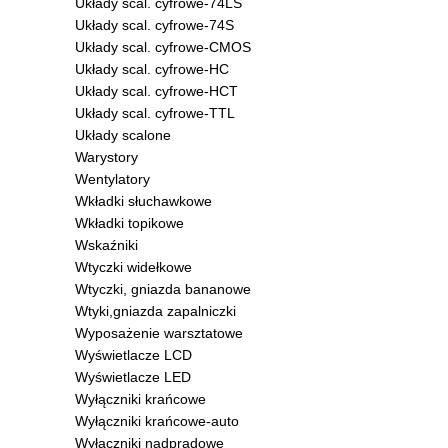
Układy scal. cyfrowe-74LS
Układy scal. cyfrowe-74S
Układy scal. cyfrowe-CMOS
Układy scal. cyfrowe-HC
Układy scal. cyfrowe-HCT
Układy scal. cyfrowe-TTL
Układy scalone
Warystory
Wentylatory
Wkładki słuchawkowe
Wkładki topikowe
Wskaźniki
Wtyczki widełkowe
Wtyczki, gniazda bananowe
Wtyki,gniazda zapalniczki
Wyposażenie warsztatowe
Wyświetlacze LCD
Wyświetlacze LED
Wyłączniki krańcowe
Wyłączniki krańcowe-auto
Wyłączniki nadprądowe