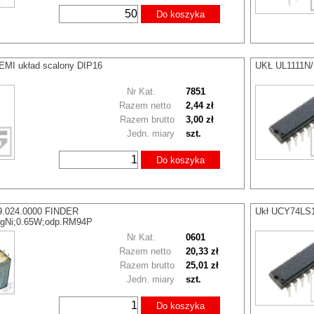
Do koszyka
MI układ scalony DIP16
UKŁ UL1111N/U
Nr Kat.
7851
Razem netto
2,44 zł
Razem brutto
3,00 zł
Jedn. miary
szt.
Do koszyka
.9.024.0000 FINDER
Ukł UCY74LS1
AgNi;0.65W;odp.RM94P
Nr Kat.
0601
Razem netto
20,33 zł
Razem brutto
25,01 zł
Jedn. miary
szt.
Do koszyka