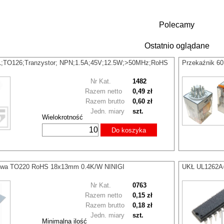
Polecamy
Ostatnio oglądane
L;TO126;Tranzystor; NPN;1.5A;45V;12.5W;>50MHz;RoHS
Przekaźnik 6
Nr Kat.
1482
Razem netto
0,49 zł
Razem brutto
0,60 zł
Jedn. miary
szt.
Wielokrotność
Do koszyka
nowa TO220 RoHS 18x13mm 0.4K/W NINIGI
UKŁ UL1262A=T
Nr Kat.
0763
Razem netto
0,15 zł
Razem brutto
0,18 zł
Jedn. miary
szt.
Minimalna ilość