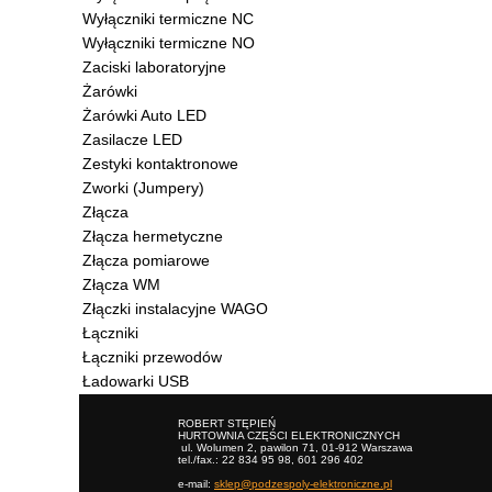
Wyłączniki termiczne NC
Wyłączniki termiczne NO
Zaciski laboratoryjne
Żarówki
Żarówki Auto LED
Zasilacze LED
Zestyki kontaktronowe
Zworki (Jumpery)
Złącza
Złącza hermetyczne
Złącza pomiarowe
Złącza WM
Złączki instalacyjne WAGO
Łączniki
Łączniki przewodów
Ładowarki USB
ROBERT STĘPIEŃ
HURTOWNIA CZĘŚCI ELEKTRONICZNYCH
ul. Wolumen 2, pawilon 71, 01-912 Warszawa
tel./fax.: 22 834 95 98, 601 296 402
e-mail:
sklep@podzespoly-elektroniczne.pl