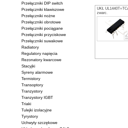
Przełączniki DIP switch
UKŁ UL1440T=TCA
Przełączniki klawiszowe
zwarc.
Przełączniki nożne
Przełączniki obrotowe
Przełączniki pociągane
Przełączniki przyciskowe
Przełączniki suwakowe
Radiatory
Regulatory napięcia
Rezonatory kwarcowe
Stacyjki
Syreny alarmowe
Termistory
Transoptory
Tranzystory
Tranzystory IGBT
Triaki
Tulejki izolacyjne
Tyrystory
Uchwyty szczękowe