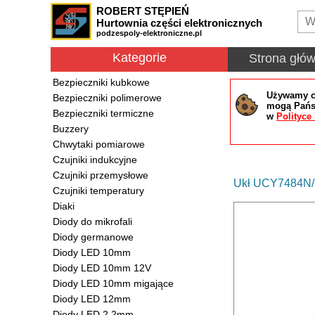
ROBERT STĘPIEŃ
Hurtownia części elektronicznych
podzespoly-elektroniczne.pl
Kategorie
Strona głó
Bezpieczniki kubkowe
Używamy co
Bezpieczniki polimerowe
mogą Państ
Bezpieczniki termiczne
w
Polityce
Buzzery
Chwytaki pomiarowe
Czujniki indukcyjne
Czujniki przemysłowe
Ukł UCY7484N/S
Czujniki temperatury
Diaki
Diody do mikrofali
Diody germanowe
Diody LED 10mm
Diody LED 10mm 12V
Diody LED 10mm migające
Diody LED 12mm
Diody LED 2.2mm