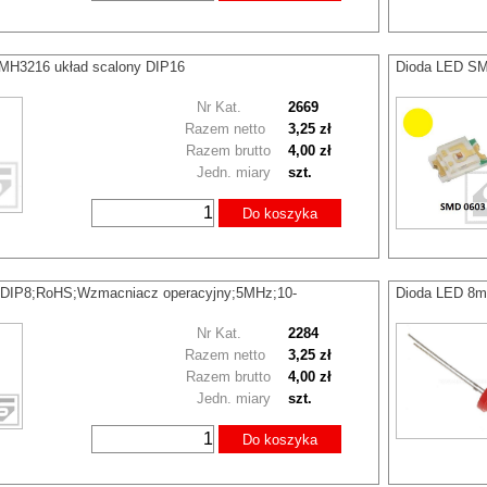
H3216 układ scalony DIP16
Dioda LED SM
Nr Kat.
2669
Razem netto
3,25 zł
Razem brutto
4,00 zł
Jedn. miary
szt.
Do koszyka
DIP8;RoHS;Wzmacniacz operacyjny;5MHz;10-
Dioda LED 8
Nr Kat.
2284
Razem netto
3,25 zł
Razem brutto
4,00 zł
Jedn. miary
szt.
Do koszyka