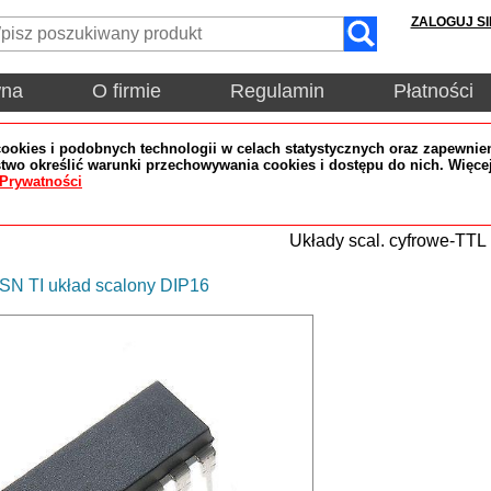
ZALOGUJ SI
wna
O firmie
Regulamin
Płatności
okies i podobnych technologii w celach statystycznych oraz zapewnien
wo określić warunki przechowywania cookies i dostępu do nich. Więce
 Prywatności
Układy scal. cyfrowe-TTL
N TI układ scalony DIP16