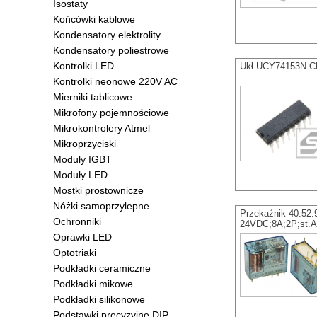
Isostaty
Końcówki kablowe
Kondensatory elektrolity.
Kondensatory poliestrowe
Kontrolki LED
Ukł UCY74153N CE
Kontrolki neonowe 220V AC
Mierniki tablicowe
Mikrofony pojemnościowe
Mikrokontrolery Atmel
Mikroprzyciski
Moduły IGBT
Moduły LED
Mostki prostownicze
Nóżki samoprzylepne
Przekaźnik 40.52
Ochronniki
24VDC;8A;2P;st.
Oprawki LED
Optotriaki
Podkładki ceramiczne
Podkładki mikowe
Podkładki silikonowe
Podstawki precyzyjne DIP