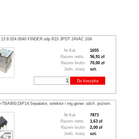
0.13.8.024.0040 FINDER odp.R15 3PDT 24VAC 10A
Nr Kat.
1655
Razem netto
56,91 zł
Razem brutto
70,00 zł
Jedn. miary
szt.
Do koszyka
BA950;DIP14;Sepalator, selektor i reg.gener. odch. poziom.
Nr Kat.
7873
Razem netto
1,63 zł
Razem brutto
2,00 zł
Jedn. miary
szt.