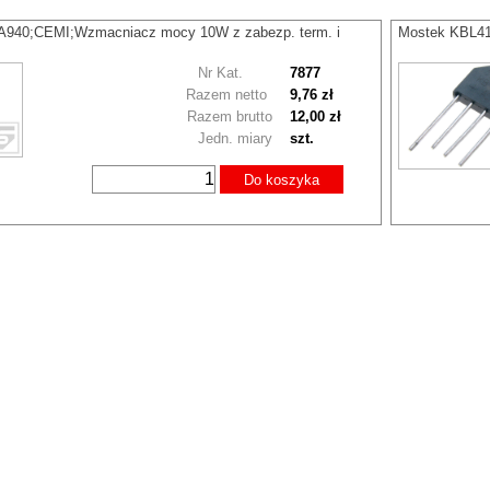
940;CEMI;Wzmacniacz mocy 10W z zabezp. term. i
Mostek KBL4
Nr Kat.
7877
Razem netto
9,76 zł
Razem brutto
12,00 zł
Jedn. miary
szt.
Do koszyka