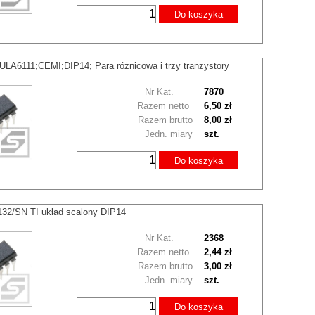
Do koszyka
LA6111;CEMI;DIP14; Para różnicowa i trzy tranzystory
Nr Kat.
7870
Razem netto
6,50 zł
Razem brutto
8,00 zł
Jedn. miary
szt.
Do koszyka
32/SN TI układ scalony DIP14
Nr Kat.
2368
Razem netto
2,44 zł
Razem brutto
3,00 zł
Jedn. miary
szt.
Do koszyka