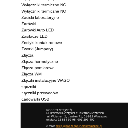
Wyłączniki termiczne NC
Wyłączniki termiczne NO
Zaciski laboratoryjne
Żarówki
Żarówki Auto LED
Zasilacze LED
Zestyki kontaktronowe
Zworki (Jumpery)
Złącza
Złącza hermetyczne
Złącza pomiarowe
Złącza WM
Złączki instalacyjne WAGO
Łączniki
Łączniki przewodów
Ładowarki USB
ROBERT STĘPIEŃ
HURTOWNIA CZĘŚCI ELEKTRONICZNYCH
ul. Wolumen 2, pawilon 71, 01-912 Warszawa
tel./fax.: 22 834 95 98, 601 296 402
e-mail:
sklep@podzespoly-elektroniczne.pl