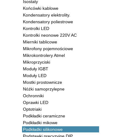
Isostaty
Końcówki kablowe
Kondensatory elektrolity.
Kondensatory poliestrowe
Kontrolki LED
Kontrolki neonowe 220V AC
Mierniki tablicowe
Mikrofony pojemnościowe
Mikrokontrolery Atmel
Mikroprzyciski
Moduły IGBT
Moduły LED
Mostki prostownicze
Nóżki samoprzylepne
Ochronniki
Oprawki LED
Optotriaki
Podkładki ceramiczne
Podkładki mikowe
Podkładki silikonowe
Podstawki precyzyjne DIP