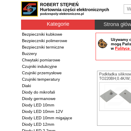
ROBERT STĘPIEŃ
Hurtownia części elektronicznych
podzespoly-elektroniczne.pl
Kategorie
Strona głó
Bezpieczniki kubkowe
Używamy co
Bezpieczniki polimerowe
mogą Państ
Bezpieczniki termiczne
w
Polityce
Buzzery
Chwytaki pomiarowe
Czujniki indukcyjne
Czujniki przemysłowe
Podkładka silikno
TO220BH;0.4K/W;
Czujniki temperatury
Diaki
Diody do mikrofali
Diody germanowe
Diody LED 10mm
Diody LED 10mm 12V
Diody LED 10mm migające
Diody LED 12mm
Diody LED 2.2mm