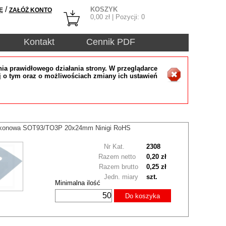
/
KOSZYK
Ę
ZAŁÓŻ KONTO
0,00
zł | Pozycji:
0
Kontakt
Cennik PDF
ia prawidłowego działania strony. W przeglądarce
j o tym oraz o możliwościach zmiany ich ustawień
likonowa SOT93/TO3P 20x24mm Ninigi RoHS
Nr Kat.
2308
Razem netto
0,20 zł
Razem brutto
0,25 zł
Jedn. miary
szt.
Minimalna ilość
Do koszyka