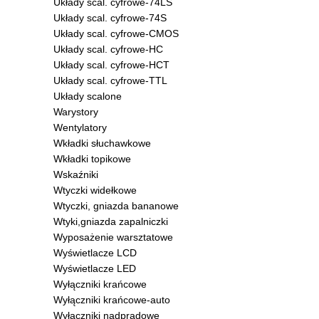
Układy scal. cyfrowe-74LS
Układy scal. cyfrowe-74S
Układy scal. cyfrowe-CMOS
Układy scal. cyfrowe-HC
Układy scal. cyfrowe-HCT
Układy scal. cyfrowe-TTL
Układy scalone
Warystory
Wentylatory
Wkładki słuchawkowe
Wkładki topikowe
Wskaźniki
Wtyczki widełkowe
Wtyczki, gniazda bananowe
Wtyki,gniazda zapalniczki
Wyposażenie warsztatowe
Wyświetlacze LCD
Wyświetlacze LED
Wyłączniki krańcowe
Wyłączniki krańcowe-auto
Wyłączniki nadprądowe