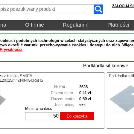
ZALOGUJ SI
wna
O firmie
Regulamin
Płatności
okies i podobnych technologii w celach statystycznych oraz zapewnien
wo określić warunki przechowywania cookies i dostępu do nich. Więce
 Prywatności
Podkładki silikonowe
wa z tulejką SMICA
Podkładka si
L20x15mm;NINIGI;RoHS
Nr Kat.
2628
Razem netto
0,41 zł
Razem brutto
0,50 zł
Jedn. miary
szt.
Minimalna ilość
Do koszyka