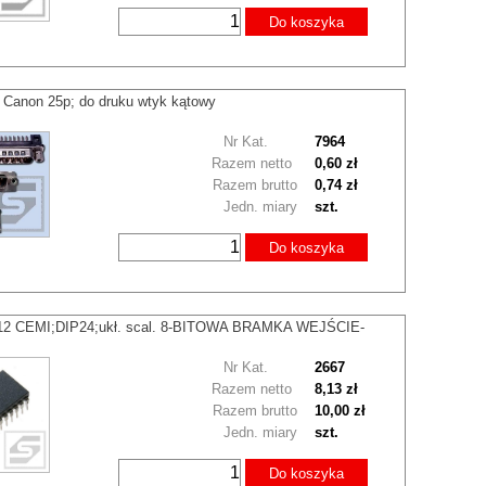
Do koszyka
 Canon 25p; do druku wtyk kątowy
Nr Kat.
7964
Razem netto
0,60 zł
Razem brutto
0,74 zł
Jedn. miary
szt.
Do koszyka
2 CEMI;DIP24;ukł. scal. 8-BITOWA BRAMKA WEJŚCIE-
Nr Kat.
2667
Razem netto
8,13 zł
Razem brutto
10,00 zł
Jedn. miary
szt.
Do koszyka