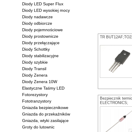
Diody LED Super Flux
Diody LED wysokiej mocy
Diody nadawcze
Diody odbiorcze
Diody pojemnościowe
Diody prostownicze
TR BUT12AF;TO220
Diody przełączające
Diody Schottky
Diody stabilizacyjne
Diody szybkie
Diody Transil
Diody Zenera
Diody Zenera 10W
Elastyczne Taśmy LED
Fotorezystory
Bezpiecznik term
Fototranzystory
ELECTRONICS;
Gniazda bezpiecznikowe
Gniazda do przekaźników
Gniazda, wtyki zasilające
Groty do lutownic