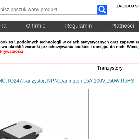
ZALOGUJ SI
wna
O firmie
Regulamin
Płatności
okies i podobnych technologii w celach statystycznych oraz zapewnien
wo określić warunki przechowywania cookies i dostępu do nich. Więce
 Prywatności
Tranzystory
;TO247;tranzystor; NPN;Darlington;15A;100V;150W;RoHS