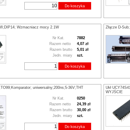
Do koszyka
I;DIP14; Wzmacniacz mocy 2.1W
Złącze D-Sub;
Nr Kat.
7882
Razem netto
4,07 zł
Razem brutto
5,01 zł
Jedn. miary
szt.
Do koszyka
O99;Komparator; uniwersalny;200ns;5-36V;THT
Ukł UCY74S41
WYJŚCIE
Nr Kat.
0250
Razem netto
24,39 zł
Razem brutto
30,00 zł
Jedn. miary
szt.
Do koszyka