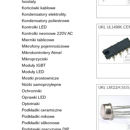
Isostaty
Końcówki kablowe
Kondensatory elektrolity.
Kondensatory poliestrowe
Kontrolki LED
UKŁ UL1498K;CEM
Kontrolki neonowe 220V AC
Mierniki tablicowe
Mikrofony pojemnościowe
Mikrokontrolery Atmel
Mikroprzyciski
Moduły IGBT
Moduły LED
Mostki prostownicze
Nóżki samoprzylepne
UKŁ LM111H;SGS;T
Ochronniki
Oprawki LED
Optotriaki
Podkładki ceramiczne
Podkładki mikowe
Podkładki silikonowe
Podstawki precyzyjne DIP