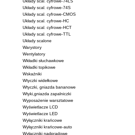
Układy scal. cyfrowe-74LS
Układy scal. cyfrowe-74S
Układy scal. cyfrowe-CMOS
Układy scal. cyfrowe-HC
Układy scal. cyfrowe-HCT
Układy scal. cyfrowe-TTL
Układy scalone
Warystory
Wentylatory
Wkładki słuchawkowe
Wkładki topikowe
Wskaźniki
Wtyczki widełkowe
Wtyczki, gniazda bananowe
Wtyki,gniazda zapalniczki
Wyposażenie warsztatowe
Wyświetlacze LCD
Wyświetlacze LED
Wyłączniki krańcowe
Wyłączniki krańcowe-auto
Wyłączniki nadprądowe