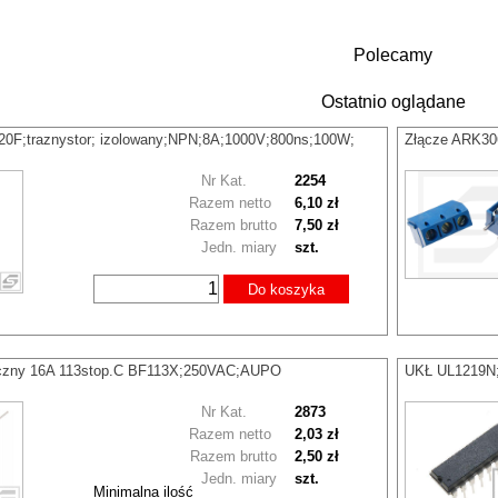
Polecamy
Ostatnio oglądane
F;traznystor; izolowany;NPN;8A;1000V;800ns;100W;
Złącze ARK306
Nr Kat.
2254
Razem netto
6,10 zł
Razem brutto
7,50 zł
Jedn. miary
szt.
Do koszyka
iczny 16A 113stop.C BF113X;250VAC;AUPO
UKŁ UL1219N;
Nr Kat.
2873
Razem netto
2,03 zł
Razem brutto
2,50 zł
Jedn. miary
szt.
Minimalna ilość