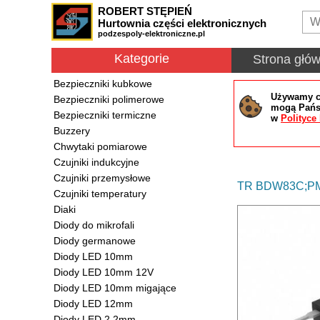
ROBERT STĘPIEŃ
Hurtownia części elektronicznych
podzespoly-elektroniczne.pl
Kategorie
Strona głó
Bezpieczniki kubkowe
Używamy co
Bezpieczniki polimerowe
mogą Państ
Bezpieczniki termiczne
w
Polityce
Buzzery
Chwytaki pomiarowe
Czujniki indukcyjne
Czujniki przemysłowe
TR BDW83C;PMC
Czujniki temperatury
Diaki
Diody do mikrofali
Diody germanowe
Diody LED 10mm
Diody LED 10mm 12V
Diody LED 10mm migające
Diody LED 12mm
Diody LED 2.2mm