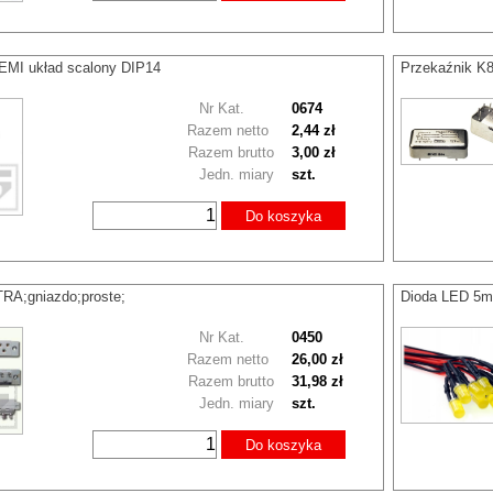
MI układ scalony DIP14
Przekaźnik K
Nr Kat.
0674
Razem netto
2,44 zł
Razem brutto
3,00 zł
Jedn. miary
szt.
Do koszyka
RA;gniazdo;proste;
Dioda LED 5m
Nr Kat.
0450
Razem netto
26,00 zł
Razem brutto
31,98 zł
Jedn. miary
szt.
Do koszyka