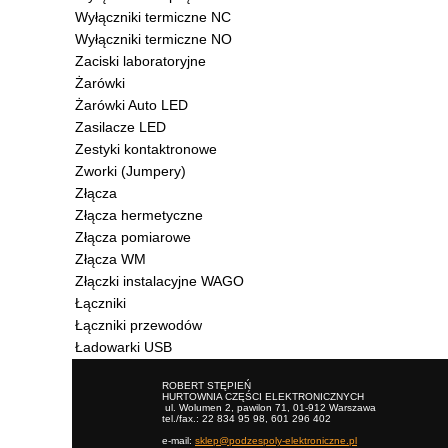
Wyłączniki termiczne NC
Wyłączniki termiczne NO
Zaciski laboratoryjne
Żarówki
Żarówki Auto LED
Zasilacze LED
Zestyki kontaktronowe
Zworki (Jumpery)
Złącza
Złącza hermetyczne
Złącza pomiarowe
Złącza WM
Złączki instalacyjne WAGO
Łączniki
Łączniki przewodów
Ładowarki USB
ROBERT STĘPIEŃ
HURTOWNIA CZĘŚCI ELEKTRONICZNYCH
ul. Wolumen 2, pawilon 71, 01-912 Warszawa
tel./fax.: 22 834 95 98, 601 296 402
e-mail:
sklep@podzespoly-elektroniczne.pl