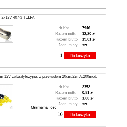
8 2x12V 407-3 TELFA
Nr Kat.
7946
Razem netto
12,20 zł
Razem brutto
15,01 zł
Jedn. miary
szt.
Do koszyka
m 12V żółta;dyfuzyjna; z przewodem 20cm;22mA;200mcd;
Nr Kat.
2352
Razem netto
0,81 zł
Razem brutto
1,00 zł
Jedn. miary
szt.
Minimalna ilość
Do koszyka