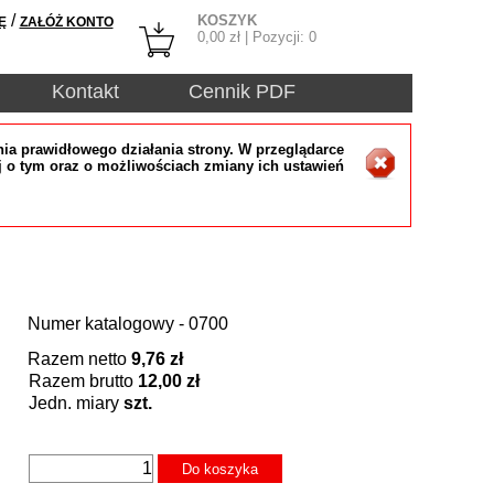
/
KOSZYK
Ę
ZAŁÓŻ KONTO
0,00
zł | Pozycji:
0
Kontakt
Cennik PDF
ia prawidłowego działania strony. W przeglądarce
j o tym oraz o możliwościach zmiany ich ustawień
Numer katalogowy - 0700
Razem netto
9,76 zł
Razem brutto
12,00 zł
Jedn. miary
szt.
Do koszyka