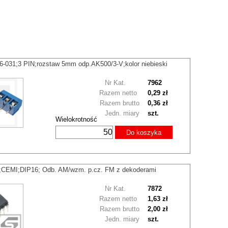
-031;3 PIN;rozstaw 5mm odp.AK500/3-V;kolor niebieski
Nr Kat.
7962
Razem netto
0,29 zł
Razem brutto
0,36 zł
Jedn. miary
szt.
Wielokrotność
Do koszyka
CEMI;DIP16; Odb. AM/wzm. p.cz. FM z dekoderami
Nr Kat.
7872
Razem netto
1,63 zł
Razem brutto
2,00 zł
Jedn. miary
szt.