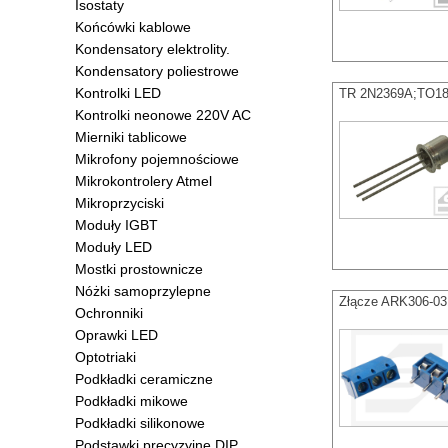
Isostaty
Końcówki kablowe
Kondensatory elektrolity.
Kondensatory poliestrowe
Kontrolki LED
TR 2N2369A;TO18
Kontrolki neonowe 220V AC
Mierniki tablicowe
Mikrofony pojemnościowe
Mikrokontrolery Atmel
Mikroprzyciski
Moduły IGBT
Moduły LED
Mostki prostownicze
Nóżki samoprzylepne
Złącze ARK306-031
Ochronniki
Oprawki LED
Optotriaki
Podkładki ceramiczne
Podkładki mikowe
Podkładki silikonowe
Podstawki precyzyjne DIP