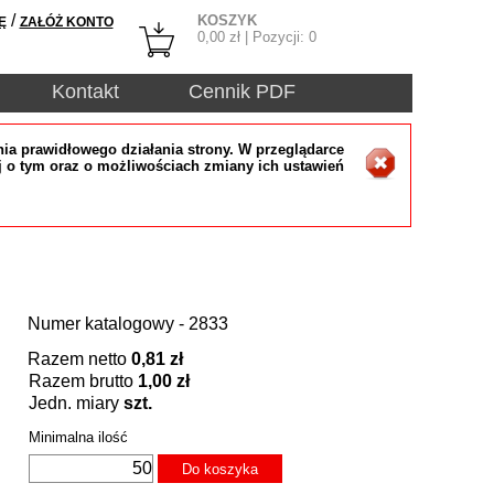
/
KOSZYK
Ę
ZAŁÓŻ KONTO
0,00
zł | Pozycji:
0
Kontakt
Cennik PDF
ia prawidłowego działania strony. W przeglądarce
j o tym oraz o możliwościach zmiany ich ustawień
Numer katalogowy - 2833
Razem netto
0,81 zł
Razem brutto
1,00 zł
Jedn. miary
szt.
Minimalna ilość
Do koszyka