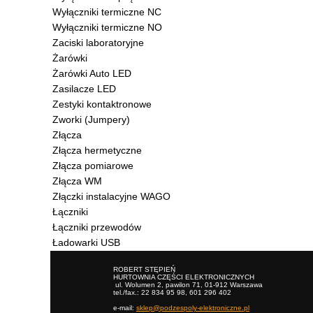
Wyłączniki termiczne NC
Wyłączniki termiczne NO
Zaciski laboratoryjne
Żarówki
Żarówki Auto LED
Zasilacze LED
Zestyki kontaktronowe
Zworki (Jumpery)
Złącza
Złącza hermetyczne
Złącza pomiarowe
Złącza WM
Złączki instalacyjne WAGO
Łączniki
Łączniki przewodów
Ładowarki USB
ROBERT STĘPIEŃ
HURTOWNIA CZĘŚCI ELEKTRONICZNYCH
ul. Wolumen 2, pawilon 71, 01-912 Warszawa
tel./fax.: 22 834 95 98, 601 296 402
e-mail:
sklep@podzespoly-elektroniczne.pl