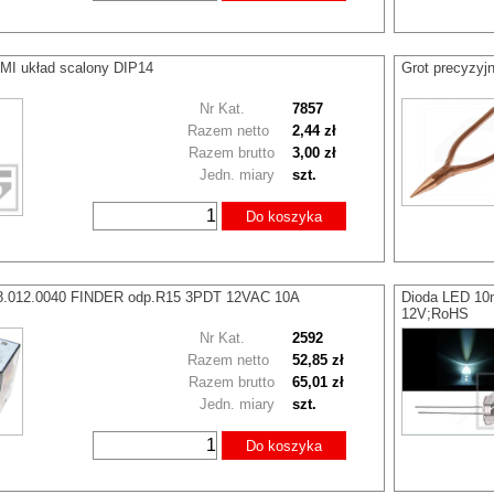
I układ scalony DIP14
Grot precyzyj
Nr Kat.
7857
Razem netto
2,44 zł
Razem brutto
3,00 zł
Jedn. miary
szt.
Do koszyka
.8.012.0040 FINDER odp.R15 3PDT 12VAC 10A
Dioda LED 10
12V;RoHS
Nr Kat.
2592
Razem netto
52,85 zł
Razem brutto
65,01 zł
Jedn. miary
szt.
Do koszyka