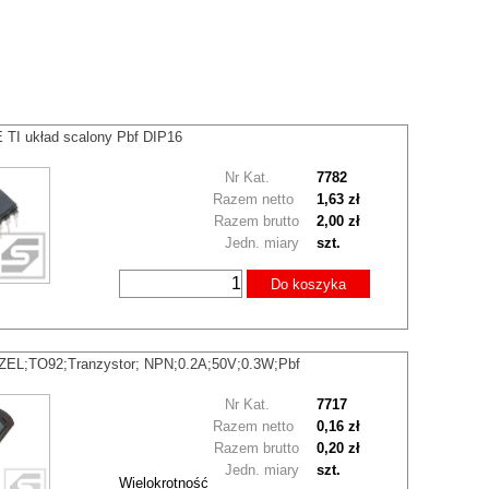
TI układ scalony Pbf DIP16
Nr Kat.
7782
Razem netto
1,63 zł
Razem brutto
2,00 zł
Jedn. miary
szt.
Do koszyka
EL;TO92;Tranzystor; NPN;0.2A;50V;0.3W;Pbf
Nr Kat.
7717
Razem netto
0,16 zł
Razem brutto
0,20 zł
Jedn. miary
szt.
Wielokrotność