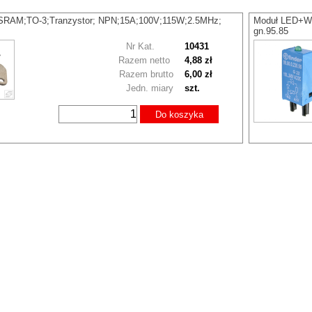
RAM;TO-3;Tranzystor; NPN;15A;100V;115W;2.5MHz;
Moduł LED+WA
gn.95.85
Nr Kat.
10431
Razem netto
4,88 zł
Razem brutto
6,00 zł
Jedn. miary
szt.
Do koszyka