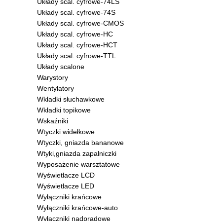
Układy scal. cyfrowe-74LS
Układy scal. cyfrowe-74S
Układy scal. cyfrowe-CMOS
Układy scal. cyfrowe-HC
Układy scal. cyfrowe-HCT
Układy scal. cyfrowe-TTL
Układy scalone
Warystory
Wentylatory
Wkładki słuchawkowe
Wkładki topikowe
Wskaźniki
Wtyczki widełkowe
Wtyczki, gniazda bananowe
Wtyki,gniazda zapalniczki
Wyposażenie warsztatowe
Wyświetlacze LCD
Wyświetlacze LED
Wyłączniki krańcowe
Wyłączniki krańcowe-auto
Wyłączniki nadprądowe