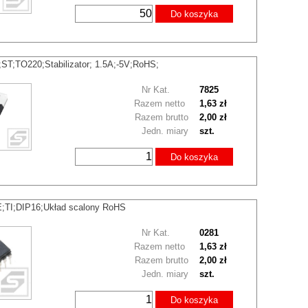
Do koszyka
T;TO220;Stabilizator; 1.5A;-5V;RoHS;
Nr Kat.
7825
Razem netto
1,63 zł
Razem brutto
2,00 zł
Jedn. miary
szt.
Do koszyka
;TI;DIP16;Układ scalony RoHS
Nr Kat.
0281
Razem netto
1,63 zł
Razem brutto
2,00 zł
Jedn. miary
szt.
Do koszyka