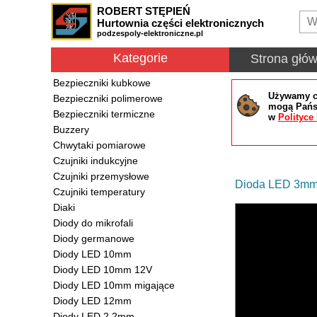
ROBERT STĘPIEŃ
Hurtownia części elektronicznych
podzespoly-elektroniczne.pl
Kategorie
Strona głó
Bezpieczniki kubkowe
Używamy co
Bezpieczniki polimerowe
mogą Państ
Bezpieczniki termiczne
w
Polityce
Buzzery
Chwytaki pomiarowe
Czujniki indukcyjne
Czujniki przemysłowe
Dioda LED 3mm
Czujniki temperatury
Diaki
Diody do mikrofali
Diody germanowe
Diody LED 10mm
Diody LED 10mm 12V
Diody LED 10mm migające
Diody LED 12mm
Diody LED 2.2mm