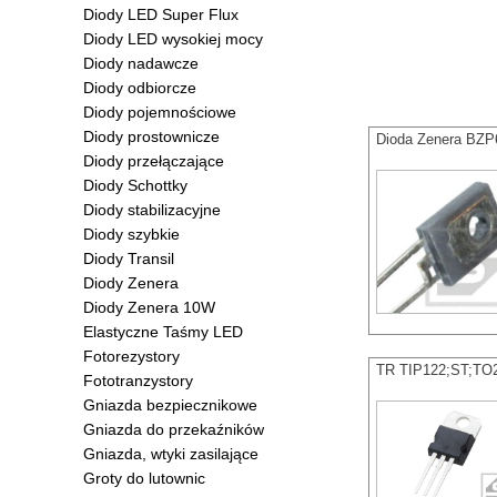
Diody LED Super Flux
Diody LED wysokiej mocy
Diody nadawcze
Diody odbiorcze
Diody pojemnościowe
Diody prostownicze
Dioda Zenera BZ
Diody przełączające
Diody Schottky
Diody stabilizacyjne
Diody szybkie
Diody Transil
Diody Zenera
Diody Zenera 10W
Elastyczne Taśmy LED
Fotorezystory
TR TIP122;ST;TO2
Fototranzystory
Gniazda bezpiecznikowe
Gniazda do przekaźników
Gniazda, wtyki zasilające
Groty do lutownic