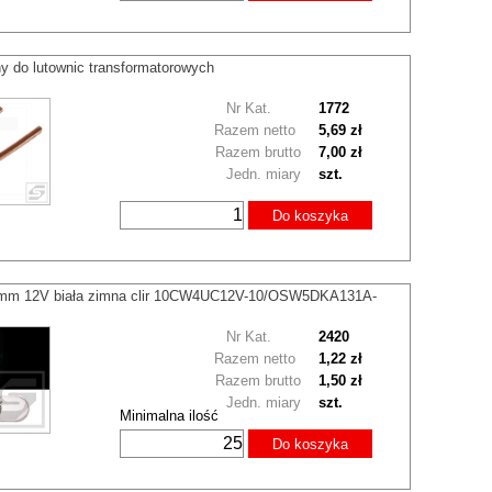
ny do lutownic transformatorowych
Nr Kat.
1772
Razem netto
5,69 zł
Razem brutto
7,00 zł
Jedn. miary
szt.
Do koszyka
mm 12V biała zimna clir 10CW4UC12V-10/OSW5DKA131A-
Nr Kat.
2420
Razem netto
1,22 zł
Razem brutto
1,50 zł
Jedn. miary
szt.
Minimalna ilość
Do koszyka