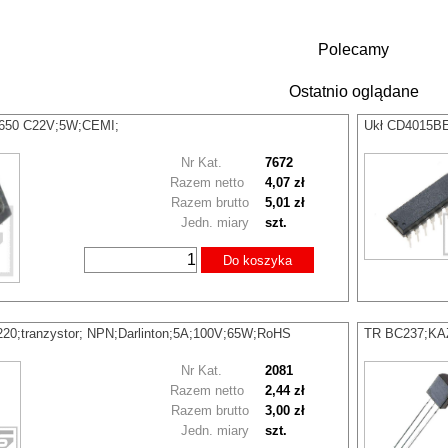
Polecamy
Ostatnio oglądane
P650 C22V;5W;CEMI;
Ukł CD4015BE 
Nr Kat.
7672
Razem netto
4,07 zł
Razem brutto
5,01 zł
Jedn. miary
szt.
Do koszyka
20;tranzystor; NPN;Darlinton;5A;100V;65W;RoHS
TR BC237;KAZ
Nr Kat.
2081
Razem netto
2,44 zł
Razem brutto
3,00 zł
Jedn. miary
szt.