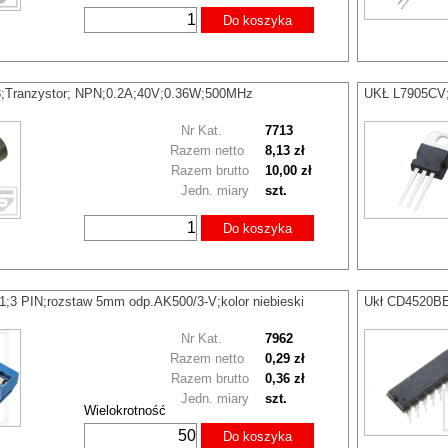
Do koszyka
;Tranzystor; NPN;0.2A;40V;0.36W;500MHz
UKŁ L7905CV;S
Nr Kat.
7713
Razem netto
8,13 zł
Razem brutto
10,00 zł
Jedn. miary
szt.
Do koszyka
;3 PIN;rozstaw 5mm odp.AK500/3-V;kolor niebieski
Ukł CD4520BE
Nr Kat.
7962
Razem netto
0,29 zł
Razem brutto
0,36 zł
Jedn. miary
szt.
Wielokrotność
Do koszyka