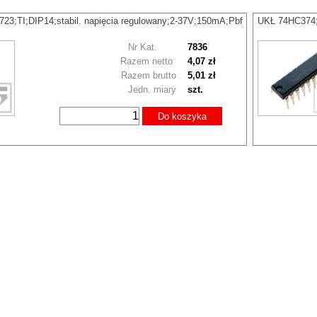
3;TI;DIP14;stabil. napięcia regulowany;2-37V;150mA;Pbf
UKŁ 74HC374;
Nr Kat.
7836
Razem netto
4,07 zł
Razem brutto
5,01 zł
Jedn. miary
szt.
Do koszyka