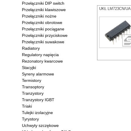
Przełączniki DIP switch
UKŁ LM723CN/UA72
Przełączniki klawiszowe
Przełączniki nożne
Przełączniki obrotowe
Przełączniki pociągane
Przełączniki przyciskowe
Przełączniki suwakowe
Radiatory
Regulatory napięcia
Rezonatory kwarcowe
Stacyjki
Syreny alarmowe
Termistory
Transoptory
Tranzystory
Tranzystory IGBT
Triaki
Tulejki izolacyjne
Tyrystory
Uchwyty szczękowe