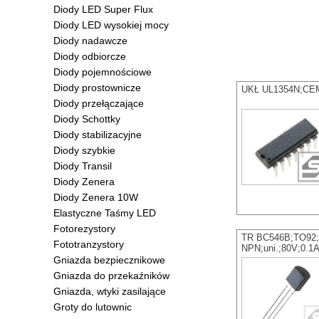
Diody LED Super Flux
Diody LED wysokiej mocy
Diody nadawcze
Diody odbiorcze
Diody pojemnościowe
Diody prostownicze
UKŁ UL1354N;CEM
Diody przełączające
Diody Schottky
Diody stabilizacyjne
Diody szybkie
Diody Transil
Diody Zenera
Diody Zenera 10W
Elastyczne Taśmy LED
Fotorezystory
TR BC546B;TO92;
Fototranzystory
NPN;uni.;80V;0.
Gniazda bezpiecznikowe
Gniazda do przekaźników
Gniazda, wtyki zasilające
Groty do lutownic