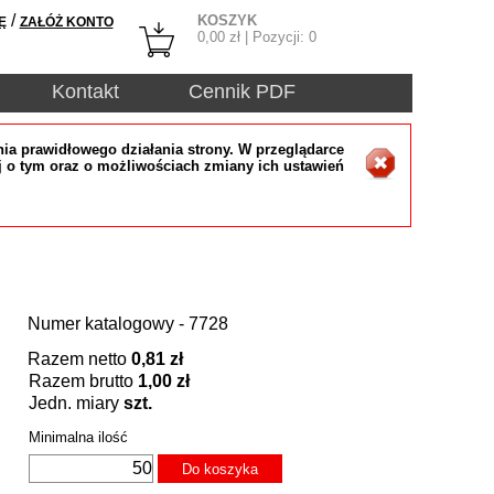
/
KOSZYK
Ę
ZAŁÓŻ KONTO
0,00
zł | Pozycji:
0
Kontakt
Cennik PDF
ia prawidłowego działania strony. W przeglądarce
j o tym oraz o możliwościach zmiany ich ustawień
Numer katalogowy - 7728
Razem netto
0,81 zł
Razem brutto
1,00 zł
Jedn. miary
szt.
Minimalna ilość
Do koszyka