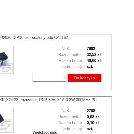
2020;DIP16;ukł. scalony odp.CA3162;
Nr Kat.
7902
Razem netto
32,52 zł
Razem brutto
40,00 zł
Jedn. miary
szt.
Do koszyka
P;SOT23;traznystor; PNP;50V;0.1A;0.3W;300MHz;Pbf
Nr Kat.
2708
Razem netto
0,08 zł
Razem brutto
0,10 zł
Jedn. miary
szt.
Wielokrotność