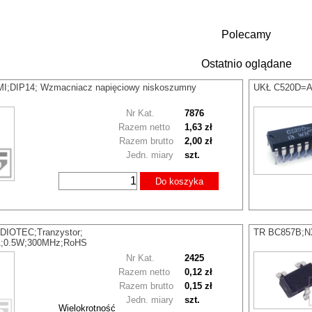
Polecamy
Ostatnio oglądane
I;DIP14; Wzmacniacz napięciowy niskoszumny
UKŁ C520D=AD
Nr Kat.
7876
Razem netto
1,63 zł
Razem brutto
2,00 zł
Jedn. miary
szt.
Do koszyka
DIOTEC;Tranzystor;
TR BC857B;NX
1A;0.5W;300MHz;RoHS
Nr Kat.
2425
Razem netto
0,12 zł
Razem brutto
0,15 zł
Jedn. miary
szt.
Wielokrotność