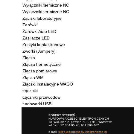
Wyłączniki termiczne NC
Wyłączniki termiczne NO
Zaciski laboratoryjne
Żarówki
Żarówki Auto LED
Zasilacze LED
Zestyki kontaktronowe
Zworki (Jumpery)
Złącza
Złącza hermetyczne
Złącza pomiarowe
Złącza WM
Złączki instalacyjne WAGO
Łączniki
Łączniki przewodów
Ładowarki USB
ROBERT STĘPIEŃ
HURTOWNIA CZĘŚCI ELEKTRONICZNYCH
ul. Wolumen 2, pawilon 71, 01-912 Warszawa
tel./fax.: 22 834 95 98, 601 296 402
e-mail:
sklep@podzespoly-elektroniczne.pl