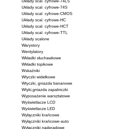
Układy scal. cyfrowe-74LS
Układy scal. cyfrowe-74S
Układy scal. cyfrowe-CMOS
Układy scal. cyfrowe-HC
Układy scal. cyfrowe-HCT
Układy scal. cyfrowe-TTL
Układy scalone
Warystory
Wentylatory
Wkładki słuchawkowe
Wkładki topikowe
Wskaźniki
Wtyczki widełkowe
Wtyczki, gniazda bananowe
Wtyki,gniazda zapalniczki
Wyposażenie warsztatowe
Wyświetlacze LCD
Wyświetlacze LED
Wyłączniki krańcowe
Wyłączniki krańcowe-auto
Wyłączniki nadprądowe