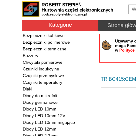
ROBERT STĘPIEŃ
Hurtownia części elektronicznych
podzespoly-elektroniczne.pl
Kategorie
Strona głó
Bezpieczniki kubkowe
Używamy co
Bezpieczniki polimerowe
mogą Państ
Bezpieczniki termiczne
w
Polityce
Buzzery
Chwytaki pomiarowe
Czujniki indukcyjne
Czujniki przemysłowe
TR BC415;CEMI
Czujniki temperatury
Diaki
Diody do mikrofali
Diody germanowe
Diody LED 10mm
Diody LED 10mm 12V
Diody LED 10mm migające
Diody LED 12mm
Diody LED 2.2mm