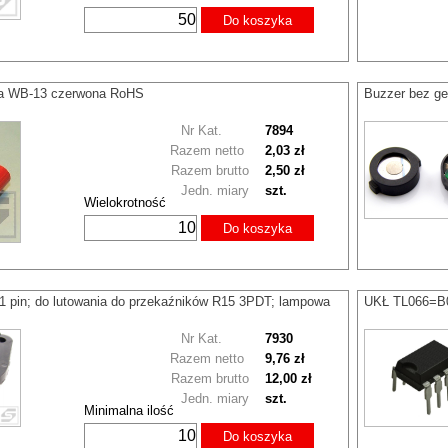
Do koszyka
a WB-13 czerwona RoHS
Buzzer bez g
Nr Kat.
7894
Razem netto
2,03 zł
Razem brutto
2,50 zł
Jedn. miary
szt.
Wielokrotność
Do koszyka
 pin; do lutowania do przekaźników R15 3PDT; lampowa
UKŁ TL066=B
Nr Kat.
7930
Razem netto
9,76 zł
Razem brutto
12,00 zł
Jedn. miary
szt.
Minimalna ilość
Do koszyka