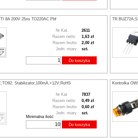
TI 8A 200V 25ns TO220AC Pbf
TR BUZ72A;S
Nr Kat.
2611
Razem netto
1,63 zł
Razem brutto
2,00 zł
Jedn. miary
szt.
Do koszyka
TO92; Stabilizator;100mA;+12V;RoHS
Kontrolka OWS
Nr Kat.
7837
Razem netto
0,49 zł
Razem brutto
0,60 zł
Jedn. miary
szt.
Minimalna ilość
Do koszyka