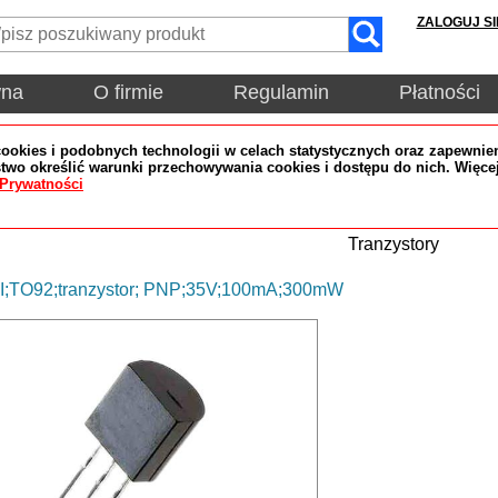
ZALOGUJ SI
wna
O firmie
Regulamin
Płatności
okies i podobnych technologii w celach statystycznych oraz zapewnien
wo określić warunki przechowywania cookies i dostępu do nich. Więce
 Prywatności
Tranzystory
;TO92;tranzystor; PNP;35V;100mA;300mW