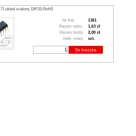
TI;układ scalony DIP20;RoHS
Nr Kat.
1361
Razem netto
1,63 zł
Razem brutto
2,00 zł
Jedn. miary
szt.
Do koszyka