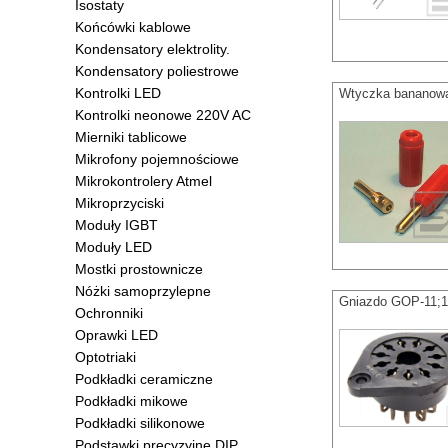
Isostaty
Końcówki kablowe
Kondensatory elektrolity.
Kondensatory poliestrowe
Kontrolki LED
Wtyczka bananow
Kontrolki neonowe 220V AC
Mierniki tablicowe
Mikrofony pojemnościowe
Mikrokontrolery Atmel
Mikroprzyciski
Moduły IGBT
Moduły LED
Mostki prostownicze
Nóżki samoprzylepne
Gniazdo GOP-11;11
Ochronniki
Oprawki LED
Optotriaki
Podkładki ceramiczne
Podkładki mikowe
Podkładki silikonowe
Podstawki precyzyjne DIP