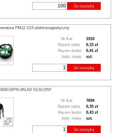
Do koszyka
eneratora PM12 G23 elektromagnetyczny
Nr Kat.
1910
Razem netto
0,33 zł
Razem brutto
0,41 zł
Jedn. miary
szt.
Do koszyka
066D;DIP8;UKŁAD SCALONY
Nr Kat.
7694
Razem netto
0,35 zł
Razem brutto
0,43 zł
Jedn. miary
szt.
Do koszyka