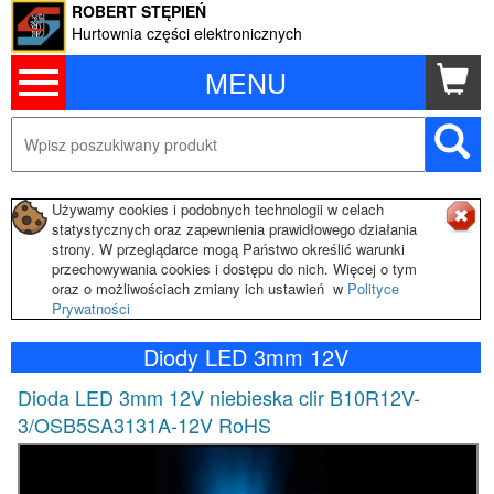
ROBERT STĘPIEŃ
Hurtownia części elektronicznych
MENU
Używamy cookies i podobnych technologii w celach
statystycznych oraz zapewnienia prawidłowego działania
strony. W przeglądarce mogą Państwo określić warunki
przechowywania cookies i dostępu do nich. Więcej o tym
oraz o możliwościach zmiany ich ustawień w
Polityce
Prywatności
Diody LED 3mm 12V
Dioda LED 3mm 12V niebieska clir B10R12V-
3/OSB5SA3131A-12V RoHS