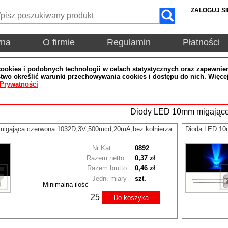
ZALOGUJ SI
wna
O firmie
Regulamin
Płatności
okies i podobnych technologii w celach statystycznych oraz zapewnien
wo określić warunki przechowywania cookies i dostępu do nich. Więce
 Prywatności
Diody LED 10mm migając
igająca czerwona 1032D;3V;500mcd;20mA;bez kołnierza
Dioda LED 10
Nr Kat.
0892
Razem netto
0,37 zł
Razem brutto
0,46 zł
Jedn. miary
szt.
Minimalna ilość
Do koszyka