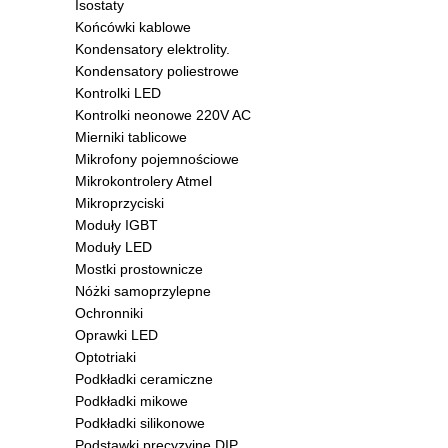
Isostaty
Końcówki kablowe
Kondensatory elektrolity.
Kondensatory poliestrowe
Kontrolki LED
Kontrolki neonowe 220V AC
Mierniki tablicowe
Mikrofony pojemnościowe
Mikrokontrolery Atmel
Mikroprzyciski
Moduły IGBT
Moduły LED
Mostki prostownicze
Nóżki samoprzylepne
Ochronniki
Oprawki LED
Optotriaki
Podkładki ceramiczne
Podkładki mikowe
Podkładki silikonowe
Podstawki precyzyjne DIP