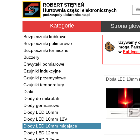
ROBERT STĘPIEŃ
Hurtownia części elektronicznych
podzespoly-elektroniczne.pl
Kategorie
Strona głó
Bezpieczniki kubkowe
Używamy co
Bezpieczniki polimerowe
mogą Państ
Bezpieczniki termiczne
w
Polityce
Buzzery
Chwytaki pomiarowe
Czujniki indukcyjne
Czujniki przemysłowe
Dioda LED 10mm m
Czujniki temperatury
Diaki
Diody do mikrofali
Diody germanowe
Diody LED 10mm
Diody LED 10mm 12V
Diody LED 10mm migające
Diody LED 12mm
Diody LED 2.2mm