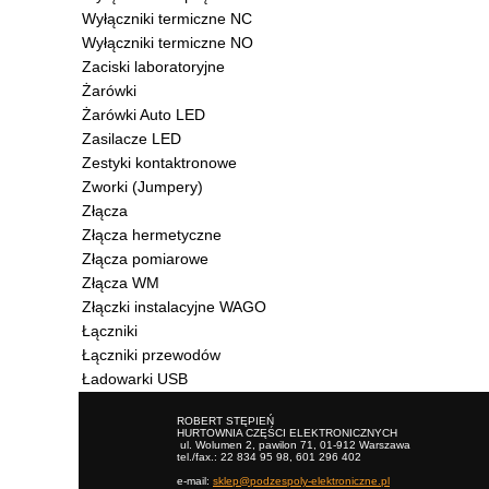
Wyłączniki termiczne NC
Wyłączniki termiczne NO
Zaciski laboratoryjne
Żarówki
Żarówki Auto LED
Zasilacze LED
Zestyki kontaktronowe
Zworki (Jumpery)
Złącza
Złącza hermetyczne
Złącza pomiarowe
Złącza WM
Złączki instalacyjne WAGO
Łączniki
Łączniki przewodów
Ładowarki USB
ROBERT STĘPIEŃ
HURTOWNIA CZĘŚCI ELEKTRONICZNYCH
ul. Wolumen 2, pawilon 71, 01-912 Warszawa
tel./fax.: 22 834 95 98, 601 296 402
e-mail:
sklep@podzespoly-elektroniczne.pl