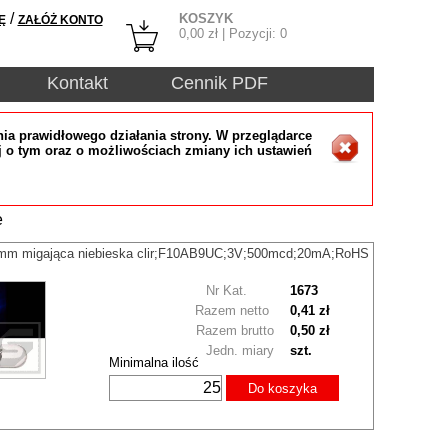
/
KOSZYK
Ę
ZAŁÓŻ KONTO
0,00
zł | Pozycji:
0
Kontakt
Cennik PDF
ia prawidłowego działania strony. W przeglądarce
j o tym oraz o możliwościach zmiany ich ustawień
e
mm migająca niebieska clir;F10AB9UC;3V;500mcd;20mA;RoHS
Nr Kat.
1673
Razem netto
0,41 zł
Razem brutto
0,50 zł
Jedn. miary
szt.
Minimalna ilość
Do koszyka