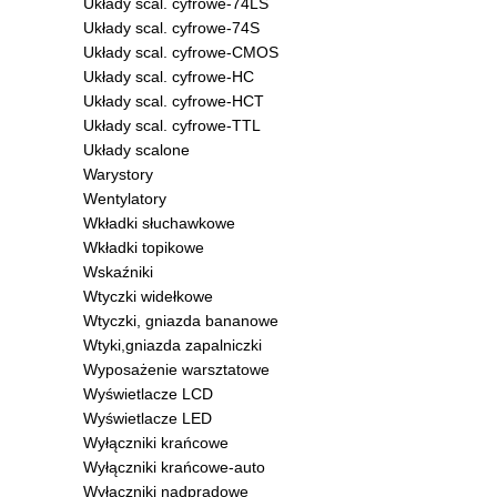
Układy scal. cyfrowe-74LS
Układy scal. cyfrowe-74S
Układy scal. cyfrowe-CMOS
Układy scal. cyfrowe-HC
Układy scal. cyfrowe-HCT
Układy scal. cyfrowe-TTL
Układy scalone
Warystory
Wentylatory
Wkładki słuchawkowe
Wkładki topikowe
Wskaźniki
Wtyczki widełkowe
Wtyczki, gniazda bananowe
Wtyki,gniazda zapalniczki
Wyposażenie warsztatowe
Wyświetlacze LCD
Wyświetlacze LED
Wyłączniki krańcowe
Wyłączniki krańcowe-auto
Wyłączniki nadprądowe